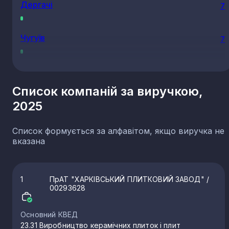
Дергачі
7
Чугуїв
7
Ізюм
5
Список компаній за виручкою,
2025
Первомайський
5
Список формується за алфавітом, якщо виручка не
Безлюдівка
5
вказана
Південне
5
1
ПрАТ "ХАРКІВСЬКИЙ ПЛИТКОВИЙ ЗАВОД"
/
00293628
Вовчанськ
5
Основний КВЕД
23.31 Виробництво керамічних плиток і плит