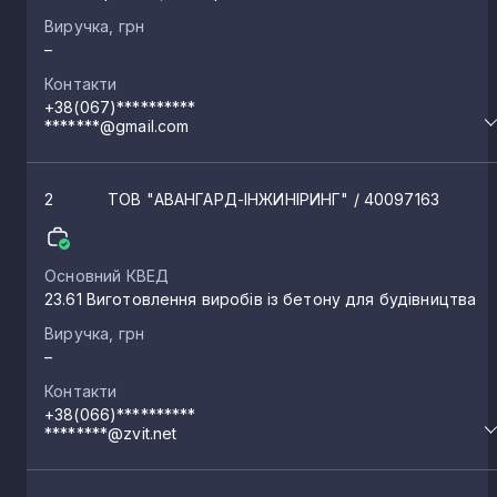
Покотилівка
5
Виручка, грн
–
Контакти
Зміїв
5
+38(067)**********
*******@gmail.com
Золочів
5
2
ТОВ "АВАНГАРД-ІНЖИНІРИНГ"
/ 40097163
Нова Водолага
4
Основний КВЕД
23.61 Виготовлення виробів із бетону для будівництва
Старовірівка
4
Виручка, грн
–
Васищеве
3
Контакти
+38(066)**********
********@zvit.net
Новопокровка
3