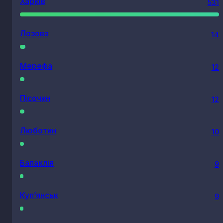
Харків
531
Лозова
14
Мерефа
12
Пісочин
12
Люботин
10
Балаклія
9
Куп’янськ
9