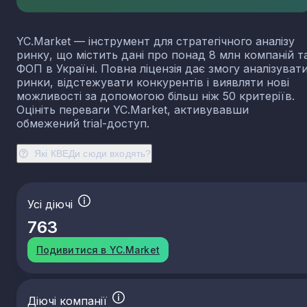
23.13
Виробництво порожнистого скла
23.14
Виробництво скловолокна
YC.Market — інструмент для стратегічного аналізу
23.19
Виробництво й оброблення інших скляних виробі
ринку, що містить дані про понад 8 млн компаній т
у тому числі технічних
ФОП в Україні. Повна ліцензія дає змогу аналізуват
23.20
Виробництво вогнетривких виробів
ринки, відстежувати конкурентів і виявляти нові
можливості за допомогою більш ніж 50 критеріїв.
23.31
Виробництво керамічних плиток і плит
Оцініть переваги YC.Market, активувавши
23.32
Виробництво цегли, черепиці та інших будівель
обмежений trial-доступ.
виробів із випаленої глини
23.41
Виробництво господарських і декоративних
Які КВЕДи сюди входять?
керамічних виробів
23.42
Виробництво керамічних санітарно-технічних
виробів
Усі діючі
23.43
Виробництво керамічних електроізоляторів та
ізоляційної арматури
763
23.44
Виробництво інших керамічних виробів технічн
призначення
Подивитися в YC.Market
23.49
Виробництво інших керамічних виробів
23.51
Виробництво цементу
Діючі компанії
23.52
Виробництво вапна та гіпсових сумішей