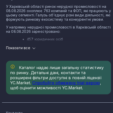
1
У Харківській області ринок нерудної промисловості на
08.08.2026 охоплює 763 компаній та ФОП, які працюють у
цьому сегменті. Галузь об’єднує різні види діяльності, які
Картамиш
1
формують ринкову екосистему та конкурентні умови.
У напрямку нерудної промисловості в Харківській області
на 08.08.2026 зареєстровано:
Козача Лопань
1
457 юридичних осіб
306 ФОП
Показати все
Таранівка
1
Структура ринку нерудної промисловості в
Харківській області
Мартове
1
Каталог надає лише загальну статистику
Ринок нерудної промисловості в Харківській області
сформований різними КВЕДами, кожен із яких має свою
по ринку. Детальні дані, контакти та
частку зареєстрованих компаній. Основні КВЕД нерудної
розширені фільтри доступні в повній ліцензії
промисловості в Харківській області та кількість
Шелудьківка
YC.Market.
Спробуйте обмежену trial-версію
,
1
зареєстрованих по ньому компаній і ФОП на 08.08.2026:
щоб оцінити можливості YC.Market.
23.61 Виготовлення виробів із бетону для
будівництва - 160
Феськи
1
23.70 Різання будівельного каменю - 118
23.69 Виробництво інших виробів із бетону - 10
Контакти