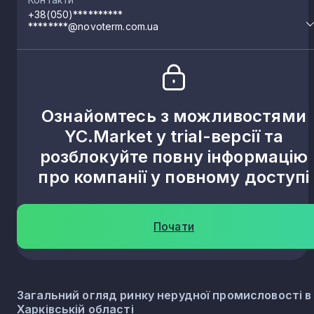
+38(050)**********
********@novoterm.com.ua
Чернещина
1
Донець
1
Ознайомтесь з можливостями
Вишнева
YC.Market у trial-версії та
1
розблокуйте повну інформацію
про компанії у повному доступі
Кегичівка
1
Піщанка
1
Почати
Петропавлівка
1
Загальний огляд ринку нерудної промисловості в
Харківській області
Олексіївка