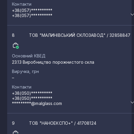
Контакти
+38(057)**********
Бригадирівка
1
+38(057)**********
Куп’янськ-Вузловий
1
8
ТОВ "МАЛИНІВСЬКИЙ СКЛОЗАВОД"
/ 32858847
Шевченкове
1
Основний КВЕД
23.13 Виробництво порожнистого скла
Катеринівка
Виручка, грн
1
–
Контакти
Липці
1
+38(050)**********
+38(050)**********
*********@malglass.com
Ударне
1
9
ТОВ "НАНОЕКСПО+"
/ 41708124
Коротич
1