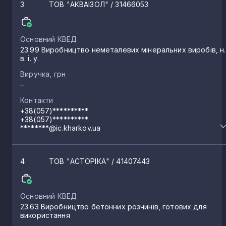
3
ТОВ "АКВАІЗОЛ"
/ 31466053
Слобожанське
3
Основний КВЕД
Котляри
3
23.99 Виробництво неметалевих мінеральних виробів, н.
в. і. у.
Виручка, грн
Валки
3
–
Контакти
Есхар
+38(057)**********
3
+38(057)**********
********@ic.kharkov.ua
Кутузівка
3
4
ТОВ "АСТОРІКА"
/ 41407443
Крисине
2
Основний КВЕД
23.63 Виробництво бетонних розчинів, готових для
Красноград
2
використання