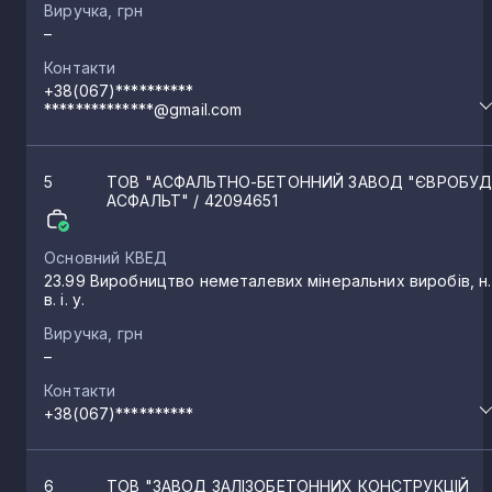
Виручка, грн
Ківшарівка
–
2
Контакти
+38(067)**********
Новоосинове
2
**************@gmail.com
Солоницівка
2
5
ТОВ "АСФАЛЬТНО-БЕТОННИЙ ЗАВОД "ЄВРОБУД
АСФАЛЬТ"
/ 42094651
Соколове
2
Основний КВЕД
23.99 Виробництво неметалевих мінеральних виробів, н.
в. і. у.
Малинівка
2
Виручка, грн
–
Високий
Контакти
2
+38(067)**********
Докучаєвське
2
6
ТОВ "ЗАВОД ЗАЛІЗОБЕТОННИХ КОНСТРУКЦІЙ