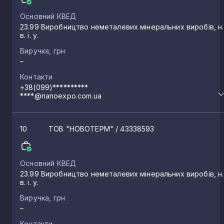
Основний КВЕД
Пересічне
23.99 Виробництво неметалевих мінеральних виробів, н.
1
в. і. у.
Виручка, грн
Черкаські Тишки
1
–
Контакти
+38(099)**********
Курилівка
1
****@nanoexpo.com.ua
Бабаї
1
10
ТОВ "НОВОТЕРМ"
/ 43338593
Першотравневе
1
Основний КВЕД
23.99 Виробництво неметалевих мінеральних виробів, н.
в. і. у.
Вільшани
1
Виручка, грн
–
Козіївка
1
Контакти