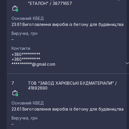
"ЕТАЛОН"
/ 38771657
Циркуни
2
Основний КВЕД
23.61 Виготовлення виробів із бетону для будівництва
Буди
2
Виручка, грн
–
Трохимівка
Контакти
2
+380*********
+380*********
**********@gmail.com
Бірки
2
7
ТОВ "ЗАВОД ХАРКІВСЬКІ БУДМАТЕРІАЛИ"
/
Зачепилівка
2
41892690
Основний КВЕД
Богодухів
1
23.61 Виготовлення виробів із бетону для будівництва
Виручка, грн
Покровка
1
–