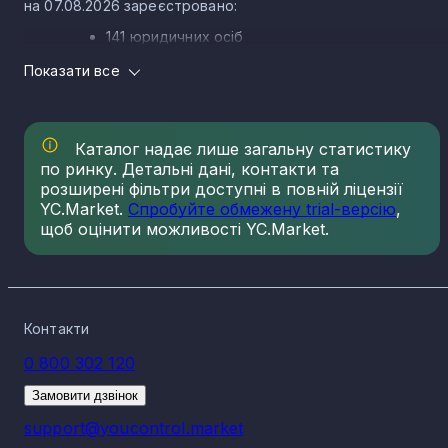
на 07.08.2026 зареєстровано:
141 юридичних осіб
106 ФОП
Показати все
Структура ринку нерудної промисловості в
Херсонській області
Каталог надає лише загальну статистику
Ринок нерудної промисловості в Херсонській області
сформований різними КВЕДами, кожен із яких має свою
по ринку. Детальні дані, контакти та
частку зареєстрованих компаній. Основні КВЕД нерудної
розширені фільтри доступні в повній ліцензії
промисловості в Херсонській області та кількість
YC.Market.
Спробуйте обмежену trial-версію
,
зареєстрованих по ньому компаній і ФОП на 07.08.2026:
щоб оцінити можливості YC.Market.
23.61 Виготовлення виробів із бетону для
будівництва - 54
23.70 Різання будівельного каменю - 48
23.69 Виробництво інших виробів із бетону - 38
Контакти
08.12 Добування піску - 28
0 800 302 120
08.11 Добування декоративного та будівельног
каменю - 12
Замовити дзвінок
23.99 Виробництво неметалевих мінеральних
виробів - 11
support@youcontrol.market