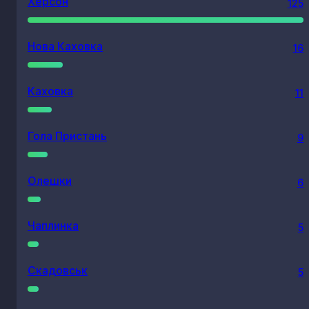
Херсон
125
Нова Каховка
16
Каховка
11
Гола Пристань
9
Олешки
6
Чаплинка
5
Скадовськ
5