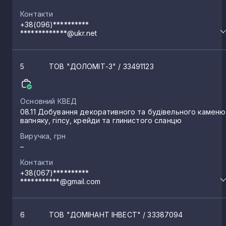
Контакти
Давидів Брід
1
+38(096)**********
*************@ukr.net
Осокорівка
1
5
ТОВ "ДОЛОМІТ-3"
/ 33491123
Мала Лепетиха
1
Основний КВЕД
08.11 Добування декоративного та будівельного каменю
Верхній Рогачик
1
вапняку, гіпсу, крейди та глинистого сланцю
Виручка, грн
Каїри
–
1
Контакти
+38(067)**********
Новоберислав
1
***********@gmail.com
Рикове
1
6
ТОВ "ДОМІНАНТ ІНВЕСТ"
/ 33387094