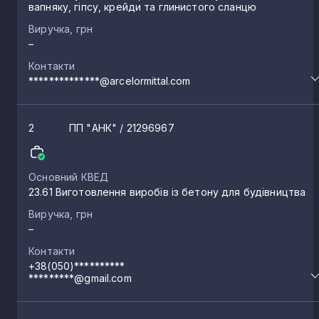
вапняку, гіпсу, крейди та глинистого сланцю
Архангельське
2
Виручка, грн
–
Львове
2
Контакти
**************@arcelormittal.com
Виноградове
2
2
ПП "АНК"
/ 21296967
Нова Збур’ївка
2
Основний КВЕД
23.61 Виготовлення виробів із бетону для будівництва
Подо-Калинівка
2
Виручка, грн
–
Кар’єрне
2
Контакти
+38(050)**********
*********@gmail.com
Велика Олександрівка
1