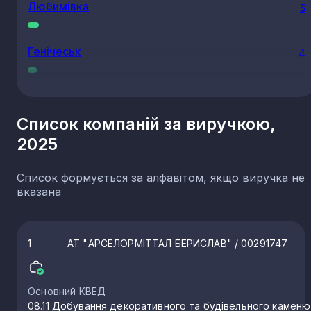
Любимівка
5
Генічеськ
4
Чорнобаївка
4
Список компаній за виручкою,
2025
Берислав
3
Список формується за алфавітом, якщо виручка не
Нововоронцовка
3
вказана
Нижні Сірогози
2
1
АТ "АРСЕЛОРМІТТАЛ БЕРИСЛАВ"
/ 00291747
Антонівка
2
Основний КВЕД
08.11 Добування декоративного та будівельного каменю