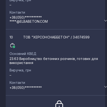
–
Комишани
Контакти
1
+38(050)**********
****@ELBABETON.COM
Садове
1
10
ТОВ "ХЕРСОНСНАББЕТОН"
/ 34074599
Степанівка
1
Основний КВЕД
Приозерне
23.63 Виробництво бетонних розчинів, готових для
1
використання
Виручка, грн
Геройське
1
–
Контакти
+38(050)**********
Рибальче
1