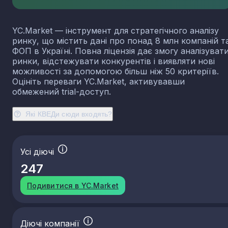
23.13
Виробництво порожнистого скла
23.14
Виробництво скловолокна
YC.Market — інструмент для стратегічного аналізу
23.19
Виробництво й оброблення інших скляних виробі
ринку, що містить дані про понад 8 млн компаній т
у тому числі технічних
ФОП в Україні. Повна ліцензія дає змогу аналізуват
23.20
Виробництво вогнетривких виробів
ринки, відстежувати конкурентів і виявляти нові
можливості за допомогою більш ніж 50 критеріїв.
23.31
Виробництво керамічних плиток і плит
Оцініть переваги YC.Market, активувавши
23.32
Виробництво цегли, черепиці та інших будівель
обмежений trial-доступ.
виробів із випаленої глини
23.41
Виробництво господарських і декоративних
Які КВЕДи сюди входять?
керамічних виробів
23.42
Виробництво керамічних санітарно-технічних
виробів
Усі діючі
23.43
Виробництво керамічних електроізоляторів та
ізоляційної арматури
247
23.44
Виробництво інших керамічних виробів технічн
призначення
Подивитися в YC.Market
23.49
Виробництво інших керамічних виробів
23.51
Виробництво цементу
Діючі компанії
23.52
Виробництво вапна та гіпсових сумішей