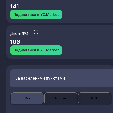
141
23.61
Виготовлення виробів із бетону для будівництв
23.62
Виготовлення виробів із гіпсу для будівництва
Подивитися в YC.Market
23.63
Виробництво бетонних розчинів, готових для
використання
23.64
Виробництво сухих будівельних сумішей
Діючі ФОП
23.65
Виготовлення виробів із волокнистого цементу
106
23.69
Виробництво інших виробів із бетону гіпсу та
цементу
Подивитися в YC.Market
23.70
Різання, оброблення та оздоблення
декоративного та будівельного каменю
23.91
Виробництво абразивних виробів
23.99
Виробництво неметалевих мінеральних виробів,
в. і. у.
За населеними пунктами
Всі
Компанії
ФОП