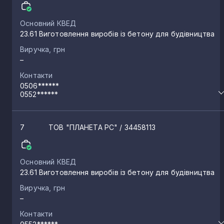
Червоне
1
Основний КВЕД
23.61 Виготовлення виробів із бетону для будівництва
Виручка, грн
Таврійськ
1
–
Контакти
Бехтери
1
0506******
0552******
Новофедорівка
1
7
ТОВ "ПЛАНЕТА РС"
/ 34458113
Новомиколаївка
1
Основний КВЕД
23.61 Виготовлення виробів із бетону для будівництва
Білозерка
1
Виручка, грн
–
Станіслав
Контакти
1