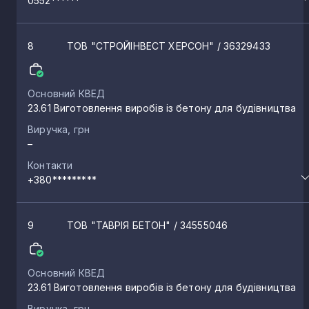
0552******
Олексіївка
1
8
ТОВ "СТРОЙІНВЕСТ ХЕРСОН"
/ 36329433
Стрілкове
1
Основний КВЕД
23.61 Виготовлення виробів із бетону для будівництва
Кам’янка
1
Виручка, грн
–
Сергіївка
Контакти
1
+380*********
Цукури
1
9
ТОВ "ТАВРІЯ БЕТОН"
/ 34555046
Чорнянка
1
Основний КВЕД
23.61 Виготовлення виробів із бетону для будівництва
Широке
1
Виручка, грн