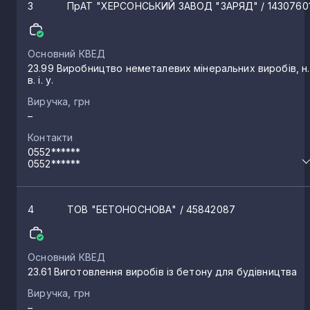
3
ПрАТ "ХЕРСОНСЬКИЙ ЗАВОД "ЗАРЯД"
/ 1430760
Орлове
1
Основний КВЕД
Дніпряни
1
23.99 Виробництво неметалевих мінеральних виробів, н.
в. і. у.
Виручка, грн
Райське
1
–
Контакти
Кардашинка
0552******
1
0552******
Каланчак
1
4
ТОВ "БЕТОНОСНОВА"
/ 45842087
Лазурне
1
Основний КВЕД
23.61 Виготовлення виробів із бетону для будівництва
Томина Балка
1
Виручка, грн
–