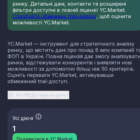
ринку. Детальні дані, контакти та розширені
23.13
Виробництво порожнистого скла
фільтри доступні в повній ліцензії YC.Market.
23.14
Виробництво скловолокна
Спробуйте обмежену trial-версію
, щоб оцінити
можливості YC.Market.
23.19
Виробництво й оброблення інших скляних виробі
у тому числі технічних
23.20
Виробництво вогнетривких виробів
YC.Market — інструмент для стратегічного аналізу
23.31
Виробництво керамічних плиток і плит
ринку, що містить дані про понад 8 млн компаній т
23.32
Виробництво цегли, черепиці та інших будівель
ФОП в Україні. Повна ліцензія дає змогу аналізуват
виробів із випаленої глини
ринки, відстежувати конкурентів і виявляти нові
23.41
Виробництво господарських і декоративних
можливості за допомогою більш ніж 50 критеріїв.
керамічних виробів
Оцініть переваги YC.Market, активувавши
23.42
Виробництво керамічних санітарно-технічних
обмежений trial-доступ.
виробів
23.43
Виробництво керамічних електроізоляторів та
Які КВЕДи сюди входять?
ізоляційної арматури
23.44
Виробництво інших керамічних виробів технічн
призначення
Усі діючі
23.49
Виробництво інших керамічних виробів
1
23.51
Виробництво цементу
23.52
Виробництво вапна та гіпсових сумішей
Подивитися в YC.Market