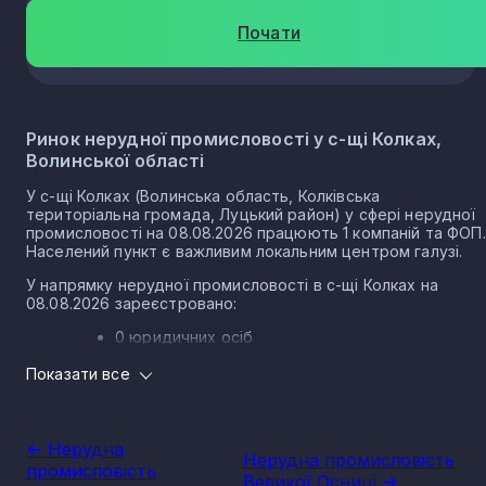
Почати
Ринок нерудної промисловості у с-щі Колках,
Волинської області
У с-щі Колках (Волинська область, Колківська
територіальна громада, Луцький район) у сфері нерудної
промисловості на 08.08.2026 працюють 1 компаній та ФОП.
Населений пункт є важливим локальним центром галузі.
У напрямку нерудної промисловості в с-щі Колках на
08.08.2026 зареєстровано:
0 юридичних осіб
1 ФОП
Показати все
Нерудна промисловість в селищі Колки є частиною
важливого сектору національної економіки держави, що
прямо впливає на утворення національного ВВП.
<- Нерудна
Нерудна промисловість
Варто зазначити, що Україна має низку сприятливих умов
промисловість
Великої Осниці ->