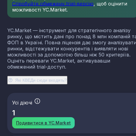
Спробуйте обмежену trial-версію
, щоб оцінити
23.13
Виробництво порожнистого скла
можливості YC.Market.
23.14
Виробництво скловолокна
23.19
Виробництво й оброблення інших скляних виробі
у тому числі технічних
YC.Market — інструмент для стратегічного аналізу
23.20
Виробництво вогнетривких виробів
ринку, що містить дані про понад 8 млн компаній т
ФОП в Україні. Повна ліцензія дає змогу аналізуват
23.31
Виробництво керамічних плиток і плит
ринки, відстежувати конкурентів і виявляти нові
23.32
Виробництво цегли, черепиці та інших будівель
можливості за допомогою більш ніж 50 критеріїв.
виробів із випаленої глини
Оцініть переваги YC.Market, активувавши
23.41
Виробництво господарських і декоративних
обмежений trial-доступ.
керамічних виробів
23.42
Виробництво керамічних санітарно-технічних
Які КВЕДи сюди входять?
виробів
23.43
Виробництво керамічних електроізоляторів та
ізоляційної арматури
Усі діючі
23.44
Виробництво інших керамічних виробів технічн
призначення
1
23.49
Виробництво інших керамічних виробів
Подивитися в YC.Market
23.51
Виробництво цементу
23.52
Виробництво вапна та гіпсових сумішей