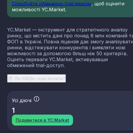
Спробуйте обмежену trial-версію
, щоб оцінити
23.13
Виробництво порожнистого скла
можливості YC.Market.
23.14
Виробництво скловолокна
23.19
Виробництво й оброблення інших скляних виробі
у тому числі технічних
YC.Market — інструмент для стратегічного аналізу
23.20
Виробництво вогнетривких виробів
ринку, що містить дані про понад 8 млн компаній т
ФОП в Україні. Повна ліцензія дає змогу аналізуват
23.31
Виробництво керамічних плиток і плит
ринки, відстежувати конкурентів і виявляти нові
23.32
Виробництво цегли, черепиці та інших будівель
можливості за допомогою більш ніж 50 критеріїв.
виробів із випаленої глини
Оцініть переваги YC.Market, активувавши
23.41
Виробництво господарських і декоративних
обмежений trial-доступ.
керамічних виробів
23.42
Виробництво керамічних санітарно-технічних
Які КВЕДи сюди входять?
виробів
23.43
Виробництво керамічних електроізоляторів та
ізоляційної арматури
Усі діючі
23.44
Виробництво інших керамічних виробів технічн
призначення
1
23.49
Виробництво інших керамічних виробів
Подивитися в YC.Market
23.51
Виробництво цементу
23.52
Виробництво вапна та гіпсових сумішей