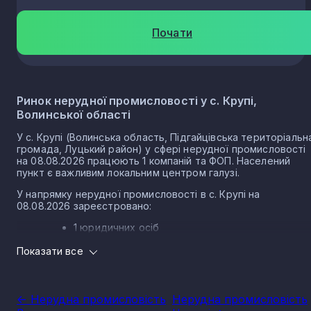
Почати
Ринок нерудної промисловості у с. Крупі,
Волинської області
У с. Крупі (Волинська область, Підгайцівська територіальн
громада, Луцький район) у сфері нерудної промисловості
на 08.08.2026 працюють 1 компаній та ФОП. Населений
пункт є важливим локальним центром галузі.
У напрямку нерудної промисловості в с. Крупі на
08.08.2026 зареєстровано:
1 юридичних осіб
0 ФОП
Показати все
Нерудна промисловість в селі Крупа є частиною важливог
сектору національної економіки держави, що прямо
впливає на утворення національного ВВП.
<- Нерудна промисловість
Нерудна промисловість