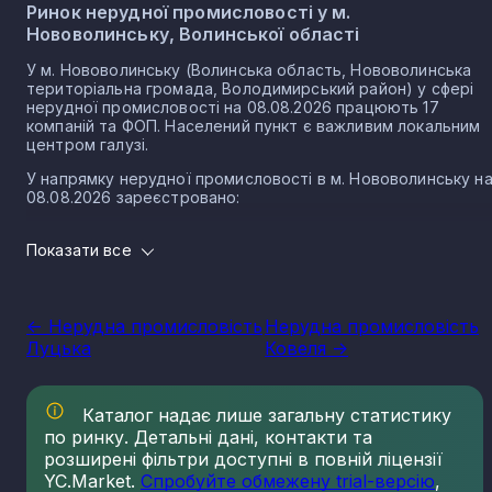
Ринок нерудної промисловості у м.
Нововолинську, Волинської області
У м. Нововолинську (Волинська область, Нововолинська
територіальна громада, Володимирський район) у сфері
нерудної промисловості на 08.08.2026 працюють 17
компаній та ФОП. Населений пункт є важливим локальним
центром галузі.
У напрямку нерудної промисловості в м. Нововолинську н
08.08.2026 зареєстровано:
6 юридичних осіб
Показати все
11 ФОП
Розмір локального ринку м. Нововолинська за
напрямком нерудної промисловості
<- Нерудна промисловість
Нерудна промисловість
Луцька
Ковеля ->
Виторг компаній у напрямку нерудної промисловості у м.
Нововолинську за 2025 рік становить 43 240 700 грн.
Нерудна промисловість в місті Нововолинськ є частиною
Каталог надає лише загальну статистику
важливого сектору національної економіки держави, що
по ринку. Детальні дані, контакти та
прямо впливає на утворення національного ВВП.
розширені фільтри доступні в повній ліцензії
Варто зазначити, що Україна має низку сприятливих умов
YC.Market.
Спробуйте обмежену trial-версію
,