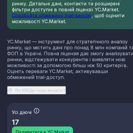
ринку. Детальні дані, контакти та розширені
23.13
Виробництво порожнистого скла
фільтри доступні в повній ліцензії YC.Market.
23.14
Виробництво скловолокна
Спробуйте обмежену trial-версію
, щоб оцінити
можливості YC.Market.
23.19
Виробництво й оброблення інших скляних виробі
у тому числі технічних
23.20
Виробництво вогнетривких виробів
YC.Market — інструмент для стратегічного аналізу
23.31
Виробництво керамічних плиток і плит
ринку, що містить дані про понад 8 млн компаній т
23.32
Виробництво цегли, черепиці та інших будівель
ФОП в Україні. Повна ліцензія дає змогу аналізуват
виробів із випаленої глини
ринки, відстежувати конкурентів і виявляти нові
23.41
Виробництво господарських і декоративних
можливості за допомогою більш ніж 50 критеріїв.
керамічних виробів
Оцініть переваги YC.Market, активувавши
23.42
Виробництво керамічних санітарно-технічних
обмежений trial-доступ.
виробів
23.43
Виробництво керамічних електроізоляторів та
Які КВЕДи сюди входять?
ізоляційної арматури
23.44
Виробництво інших керамічних виробів технічн
призначення
Усі діючі
23.49
Виробництво інших керамічних виробів
17
23.51
Виробництво цементу
23.52
Виробництво вапна та гіпсових сумішей
Подивитися в YC.Market