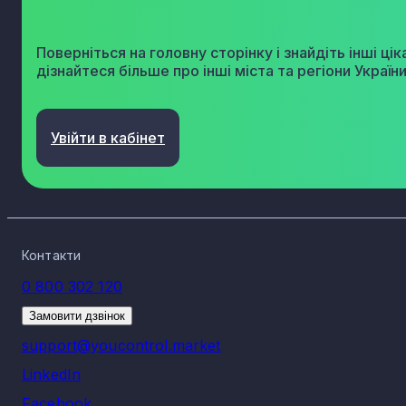
Поверніться на головну сторінку і знайдіть інші цік
дізнайтеся більше про інші міста та регіони України
Увійти в кабінет
Контакти
0 800 302 120
Замовити дзвінок
support@youcontrol.market
LinkedIn
Facebook