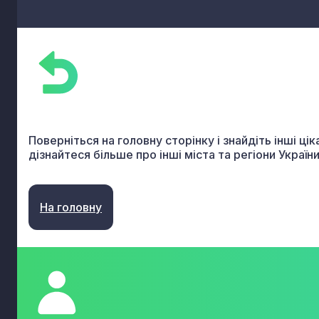
23.64
Виробництво сухих будівельних сумішей
23.65
Виготовлення виробів із волокнистого цементу
23.69
Виробництво інших виробів із бетону гіпсу та 
23.70
Різання, оброблення та оздоблення декоративн
будівельного каменю
23.91
Виробництво абразивних виробів
23.99
Виробництво неметалевих мінеральних виробів, н.
Поверніться на головну сторінку і знайдіть інші цік
дізнайтеся більше про інші міста та регіони України
На головну