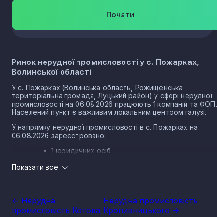
Почати
Ринок нерудної промисловості у с. Пожарках,
Волинської області
У с. Пожарках (Волинська область, Рожищенська
територіальна громада, Луцький район) у сфері нерудної
промисловості на 06.08.2026 працюють 1 компаній та ФОП.
Населений пункт є важливим локальним центром галузі.
У напрямку нерудної промисловості в с. Пожарках на
06.08.2026 зареєстровано:
1 юридичних осіб
0 ФОП
Показати все
Нерудна промисловість в селі Пожарки є частиною
важливого сектору національної економіки держави, що
прямо впливає на утворення національного ВВП.
<- Нерудна
Нерудна промисловість
Варто зазначити, що Україна має низку сприятливих умов
промисловість Котова
Кропивницького ->