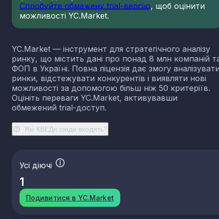
Спробуйте обмежену trial-версію
, щоб оцінити
23.13
Виробництво порожнистого скла
можливості YC.Market.
23.14
Виробництво скловолокна
23.19
Виробництво й оброблення інших скляних виробі
у тому числі технічних
YC.Market — інструмент для стратегічного аналізу
23.20
Виробництво вогнетривких виробів
ринку, що містить дані про понад 8 млн компаній т
ФОП в Україні. Повна ліцензія дає змогу аналізуват
23.31
Виробництво керамічних плиток і плит
ринки, відстежувати конкурентів і виявляти нові
23.32
Виробництво цегли, черепиці та інших будівель
можливості за допомогою більш ніж 50 критеріїв.
виробів із випаленої глини
Оцініть переваги YC.Market, активувавши
23.41
Виробництво господарських і декоративних
обмежений trial-доступ.
керамічних виробів
23.42
Виробництво керамічних санітарно-технічних
Які КВЕДи сюди входять?
виробів
23.43
Виробництво керамічних електроізоляторів та
ізоляційної арматури
Усі діючі
23.44
Виробництво інших керамічних виробів технічн
призначення
1
23.49
Виробництво інших керамічних виробів
Подивитися в YC.Market
23.51
Виробництво цементу
23.52
Виробництво вапна та гіпсових сумішей