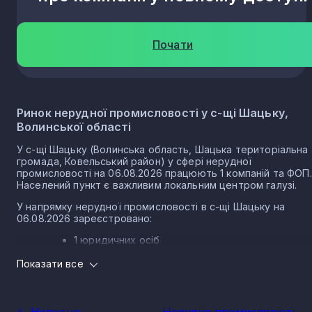
Почати
Ринок нерудної промисловості у с-щі Шацьку,
Волинської області
У с-щі Шацьку (Волинська область, Шацька територіальна
громада, Ковельський район) у сфері нерудної
промисловості на 06.08.2026 працюють 1 компаній та ФОП.
Населений пункт є важливим локальним центром галузі.
У напрямку нерудної промисловості в с-щі Шацьку на
06.08.2026 зареєстровано:
1 юридичних осіб
0 ФОП
Показати все
Розмір локального ринку с-ща Шацька за
напрямком нерудної промисловості
<- Нерудна
Нерудна промисловість