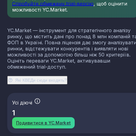
Спробуйте обмежену trial-версію
, щоб оцінити
23.13
Виробництво порожнистого скла
можливості YC.Market.
23.14
Виробництво скловолокна
23.19
Виробництво й оброблення інших скляних виробі
у тому числі технічних
YC.Market — інструмент для стратегічного аналізу
23.20
Виробництво вогнетривких виробів
ринку, що містить дані про понад 8 млн компаній т
ФОП в Україні. Повна ліцензія дає змогу аналізуват
23.31
Виробництво керамічних плиток і плит
ринки, відстежувати конкурентів і виявляти нові
23.32
Виробництво цегли, черепиці та інших будівель
можливості за допомогою більш ніж 50 критеріїв.
виробів із випаленої глини
Оцініть переваги YC.Market, активувавши
23.41
Виробництво господарських і декоративних
обмежений trial-доступ.
керамічних виробів
23.42
Виробництво керамічних санітарно-технічних
Які КВЕДи сюди входять?
виробів
23.43
Виробництво керамічних електроізоляторів та
ізоляційної арматури
Усі діючі
23.44
Виробництво інших керамічних виробів технічн
призначення
1
23.49
Виробництво інших керамічних виробів
Подивитися в YC.Market
23.51
Виробництво цементу
23.52
Виробництво вапна та гіпсових сумішей