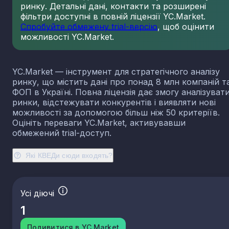
ринку. Детальні дані, контакти та розширені
23.13
Виробництво порожнистого скла
фільтри доступні в повній ліцензії YC.Market.
23.14
Виробництво скловолокна
Спробуйте обмежену trial-версію
, щоб оцінити
можливості YC.Market.
23.19
Виробництво й оброблення інших скляних виробі
у тому числі технічних
23.20
Виробництво вогнетривких виробів
YC.Market — інструмент для стратегічного аналізу
23.31
Виробництво керамічних плиток і плит
ринку, що містить дані про понад 8 млн компаній т
23.32
Виробництво цегли, черепиці та інших будівель
ФОП в Україні. Повна ліцензія дає змогу аналізуват
виробів із випаленої глини
ринки, відстежувати конкурентів і виявляти нові
23.41
Виробництво господарських і декоративних
можливості за допомогою більш ніж 50 критеріїв.
керамічних виробів
Оцініть переваги YC.Market, активувавши
23.42
Виробництво керамічних санітарно-технічних
обмежений trial-доступ.
виробів
23.43
Виробництво керамічних електроізоляторів та
Які КВЕДи сюди входять?
ізоляційної арматури
23.44
Виробництво інших керамічних виробів технічн
призначення
Усі діючі
23.49
Виробництво інших керамічних виробів
1
23.51
Виробництво цементу
23.52
Виробництво вапна та гіпсових сумішей
Подивитися в YC.Market