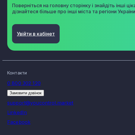
Поверніться на головну сторінку і знайдіть інші цік
дізнайтеся більше про інші міста та регіони України
Увійти в кабінет
Контакти
0 800 302 120
Замовити дзвінок
support@youcontrol.market
LinkedIn
Facebook