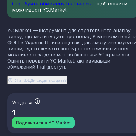
Спробуйте обмежену trial-версію
, щоб оцінити
23.13
Виробництво порожнистого скла
можливості YC.Market.
23.14
Виробництво скловолокна
23.19
Виробництво й оброблення інших скляних виробі
у тому числі технічних
YC.Market — інструмент для стратегічного аналізу
23.20
Виробництво вогнетривких виробів
ринку, що містить дані про понад 8 млн компаній т
ФОП в Україні. Повна ліцензія дає змогу аналізуват
23.31
Виробництво керамічних плиток і плит
ринки, відстежувати конкурентів і виявляти нові
23.32
Виробництво цегли, черепиці та інших будівель
можливості за допомогою більш ніж 50 критеріїв.
виробів із випаленої глини
Оцініть переваги YC.Market, активувавши
23.41
Виробництво господарських і декоративних
обмежений trial-доступ.
керамічних виробів
23.42
Виробництво керамічних санітарно-технічних
Які КВЕДи сюди входять?
виробів
23.43
Виробництво керамічних електроізоляторів та
ізоляційної арматури
Усі діючі
23.44
Виробництво інших керамічних виробів технічн
призначення
1
23.49
Виробництво інших керамічних виробів
Подивитися в YC.Market
23.51
Виробництво цементу
23.52
Виробництво вапна та гіпсових сумішей