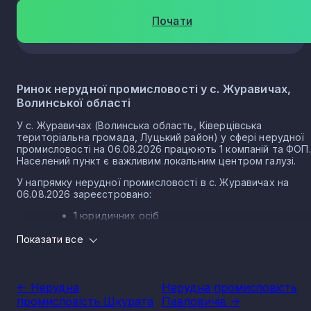
Почати
Ринок нерудної промисловості у с. Журавичах,
Волинської області
У с. Журавичах (Волинська область, Ківерцівська
територіальна громада, Луцький район) у сфері нерудної
промисловості на 06.08.2026 працюють 1 компаній та ФОП.
Населений пункт є важливим локальним центром галузі.
У напрямку нерудної промисловості в с. Журавичах на
06.08.2026 зареєстровано:
1 юридичних осіб
0 ФОП
Показати все
Нерудна промисловість в селі Журавичі є частиною
важливого сектору національної економіки держави, що
прямо впливає на утворення національного ВВП.
<- Нерудна
Нерудна промисловість
Варто зазначити, що Україна має низку сприятливих умов
промисловість Шкурата
Павловичів ->