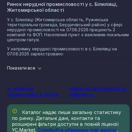
Ринок нерудної промисловості у с. Білилівці,
Житомирської області
У с. Білилівці (Житомирська область, Ружинська
територіальна громада, Бердичівський район) у сфері
нерудної промисловості на 07.08.2026 працюють 2
компаній та ФОП. Населений пункт є важливим локальним
центром галузі.
У напрямку нерудної промисловості в с. Білилівці на
07.08.2026 зареєстровано:
2 юридичних осіб
Показати все
0 ФОП
Нерудна промисловість в селі Білилівка є частиною
важливого сектору національної економіки держави, що
<- Нерудна
Нерудна промисловість
прямо впливає на утворення національного ВВП.
промисловість Яруня
Бабичів ->
Варто зазначити, що Україна має низку сприятливих умов
для розвитку сегменту, в тому числі географічне
положення, велику кількість надр, що багаті на різні
Каталог надає лише загальну статистику
копалини нерудного типу. Найбільш масштабним сегменто
по ринку. Детальні дані, контакти та
галузі є будівельні матеріали. Крім того, за рівнем запасів
кухонної солі, каменю облицювального типу, сірки, графіту
розширені фільтри доступні в повній ліцензії
каоліну та різних мінеральних вод, Україна займає провідні
YC.Market.
Спробуйте обмежену trial-версію
,