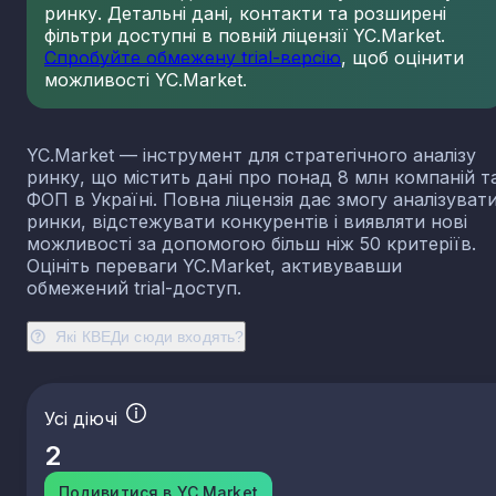
ринку. Детальні дані, контакти та розширені
23.13
Виробництво порожнистого скла
фільтри доступні в повній ліцензії YC.Market.
23.14
Виробництво скловолокна
Спробуйте обмежену trial-версію
, щоб оцінити
можливості YC.Market.
23.19
Виробництво й оброблення інших скляних виробі
у тому числі технічних
23.20
Виробництво вогнетривких виробів
YC.Market — інструмент для стратегічного аналізу
23.31
Виробництво керамічних плиток і плит
ринку, що містить дані про понад 8 млн компаній т
23.32
Виробництво цегли, черепиці та інших будівель
ФОП в Україні. Повна ліцензія дає змогу аналізуват
виробів із випаленої глини
ринки, відстежувати конкурентів і виявляти нові
23.41
Виробництво господарських і декоративних
можливості за допомогою більш ніж 50 критеріїв.
керамічних виробів
Оцініть переваги YC.Market, активувавши
23.42
Виробництво керамічних санітарно-технічних
обмежений trial-доступ.
виробів
23.43
Виробництво керамічних електроізоляторів та
Які КВЕДи сюди входять?
ізоляційної арматури
23.44
Виробництво інших керамічних виробів технічн
призначення
Усі діючі
23.49
Виробництво інших керамічних виробів
2
23.51
Виробництво цементу
23.52
Виробництво вапна та гіпсових сумішей
Подивитися в YC.Market