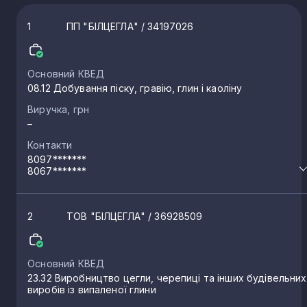
1
ПП "БІЛЦЕГЛА"
/ 34197026
Основний КВЕД
08.12 Добування піску, гравію, глин і каоліну
Виручка, грн
–
Контакти
8097*******
8067*******
2
ТОВ "БІЛЦЕГЛА"
/ 36928509
Основний КВЕД
23.32 Виробництво цегли, черепиці та інших будівельних
виробів із випаленої глини