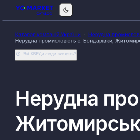
Каталог компаній України
Нерудна промислові
Нерудна промисловість с. Бондарівки, Житомирс
Які КВЕДи сюди входять?
Нерудна про
Житомирсько