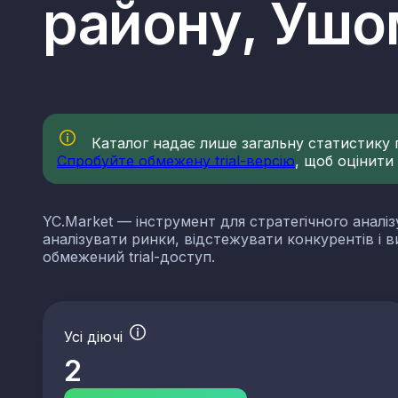
району, Ушо
Каталог надає лише загальну статистику по
Спробуйте обмежену trial-версію
, щоб оцінити
YC.Market — інструмент для стратегічного аналіз
аналізувати ринки, відстежувати конкурентів і 
обмежений trial-доступ.
Усі діючі
2
КВЕДи нерудної проми