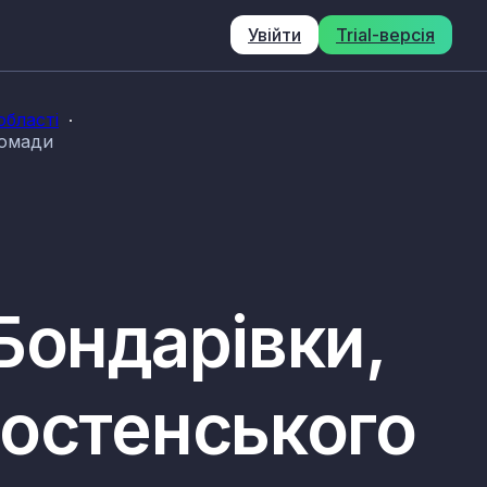
Увійти
Trial-версія
бласті
ромади
Бондарівки,
ростенського