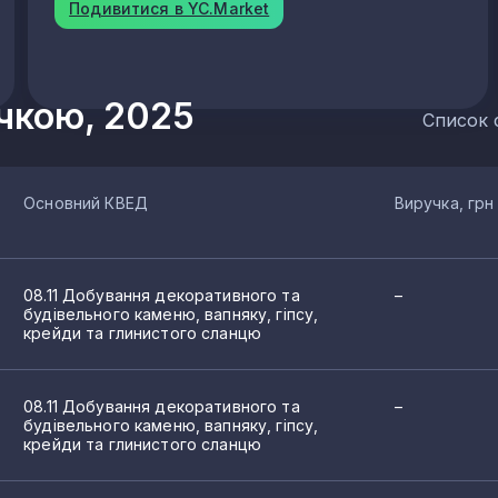
Подивитися в YC.Market
а будівельного каменю, вапняку, гіпсу, крейди та глинистого
ин і каоліну
учкою, 2025
Список 
ровини для хімічної промисловості та виробництва мінеральн
Основний КВЕД
Виручка, грн
опалин та розроблення кар'єрів, н. в. і. у.
г у сфері добування інших корисних копалин і розроблення ка
ла
08.11 Добування декоративного та
–
листового скла
будівельного каменю, вапняку, гіпсу,
 скла
крейди та глинистого сланцю
нших скляних виробів, у тому числі технічних
08.11 Добування декоративного та
–
 виробів
будівельного каменю, вапняку, гіпсу,
крейди та глинистого сланцю
иток і плит
і та інших будівельних виробів із випаленої глини