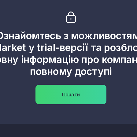
х і декоративних керамічних виробів
анітарно-технічних виробів
ектроізоляторів та ізоляційної арматури
чних виробів технічного призначення
Ознайомтесь з можливостя
чних виробів
arket у trial-версії та розбл
ових сумішей
овну інформацію про компані
етону для будівництва
повному доступі
псу для будівництва
чинів, готових для використання
льних сумішей
Почати
волокнистого цементу
 із бетону гіпсу та цементу
здоблення декоративного та будівельного каменю
иробів
неральних виробів, н. в. і. у.