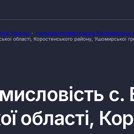
сть України
Нерудна промисловість Житомирської о
ької області, Коростенського району, Ушомирської г
мисловість с. 
ї області, Ко