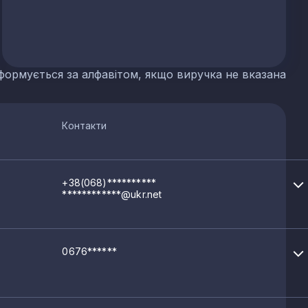
 сланцю
формується за алфавітом, якщо виручка не вказана
их добрив
Контакти
р'єрів
+38(068)**********
************@ukr.net
0676******