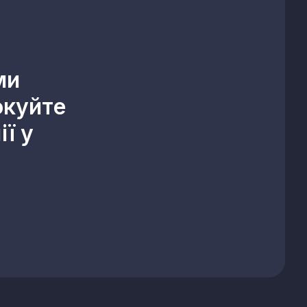
ми
окуйте
ї у