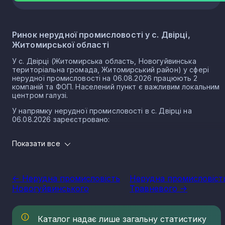
Ринок нерудної промисловості у с. Двірці,
Житомирської області
У с. Двірці (Житомирська область, Новогуйвинська
територіальна громада, Житомирський район) у сфері
нерудної промисловості на 06.08.2026 працюють 2
компаній та ФОП. Населений пункт є важливим локальним
центром галузі.
У напрямку нерудної промисловості в с. Двірці на
06.08.2026 зареєстровано:
1 юридичних осіб
Показати все
1 ФОП
Розмір локального ринку с. Двірця за напрямком
нерудної промисловості
<- Нерудна промисловість
Нерудна промисловіст
Новогуйвинського
Травневого ->
Виторг компаній у напрямку нерудної промисловості у с.
Двірці за 2025 рік становить 24 986 500 грн.
Нерудна промисловість в селі Двірець є частиною
Каталог надає лише загальну статистику
важливого сектору національної економіки держави, що