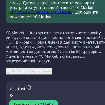
ринку. Детальні дані, контакти та розширені
23.13
Виробництво порожнистого скла
фільтри доступні в повній ліцензії YC.Market.
23.14
Виробництво скловолокна
Спробуйте обмежену trial-версію
, щоб оцінити
можливості YC.Market.
23.19
Виробництво й оброблення інших скляних виробі
у тому числі технічних
23.20
Виробництво вогнетривких виробів
YC.Market — інструмент для стратегічного аналізу
23.31
Виробництво керамічних плиток і плит
ринку, що містить дані про понад 8 млн компаній т
23.32
Виробництво цегли, черепиці та інших будівель
ФОП в Україні. Повна ліцензія дає змогу аналізуват
виробів із випаленої глини
ринки, відстежувати конкурентів і виявляти нові
23.41
Виробництво господарських і декоративних
можливості за допомогою більш ніж 50 критеріїв.
керамічних виробів
Оцініть переваги YC.Market, активувавши
23.42
Виробництво керамічних санітарно-технічних
обмежений trial-доступ.
виробів
23.43
Виробництво керамічних електроізоляторів та
Які КВЕДи сюди входять?
ізоляційної арматури
23.44
Виробництво інших керамічних виробів технічн
призначення
Усі діючі
23.49
Виробництво інших керамічних виробів
2
23.51
Виробництво цементу
23.52
Виробництво вапна та гіпсових сумішей
Подивитися в YC.Market