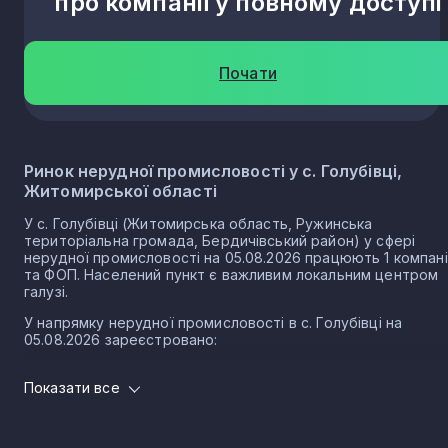
про компанії у повному доступі
Почати
Ринок нерудної промисловості у с. Голубівці,
Житомирської області
У с. Голубівці (Житомирська область, Ружинська
територіальна громада, Бердичівський район) у сфері
нерудної промисловості на 05.08.2026 працюють 1 компан
та ФОП. Населений пункт є важливим локальним центром
галузі.
У напрямку нерудної промисловості в с. Голубівці на
05.08.2026 зареєстровано:
1 юридичних осіб
Показати все
0 ФОП
Нерудна промисловість в селі Голубівка є частиною
важливого сектору національної економіки держави, що