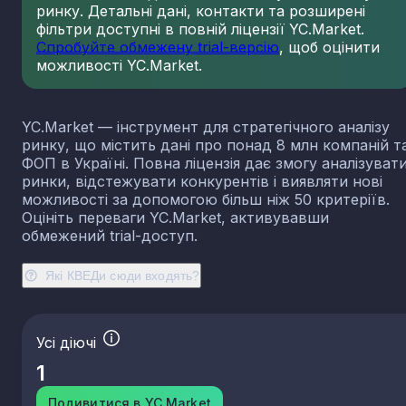
ринку. Детальні дані, контакти та розширені
23.13
Виробництво порожнистого скла
фільтри доступні в повній ліцензії YC.Market.
23.14
Виробництво скловолокна
Спробуйте обмежену trial-версію
, щоб оцінити
можливості YC.Market.
23.19
Виробництво й оброблення інших скляних виробі
у тому числі технічних
23.20
Виробництво вогнетривких виробів
YC.Market — інструмент для стратегічного аналізу
23.31
Виробництво керамічних плиток і плит
ринку, що містить дані про понад 8 млн компаній т
23.32
Виробництво цегли, черепиці та інших будівель
ФОП в Україні. Повна ліцензія дає змогу аналізуват
виробів із випаленої глини
ринки, відстежувати конкурентів і виявляти нові
23.41
Виробництво господарських і декоративних
можливості за допомогою більш ніж 50 критеріїв.
керамічних виробів
Оцініть переваги YC.Market, активувавши
23.42
Виробництво керамічних санітарно-технічних
обмежений trial-доступ.
виробів
23.43
Виробництво керамічних електроізоляторів та
Які КВЕДи сюди входять?
ізоляційної арматури
23.44
Виробництво інших керамічних виробів технічн
призначення
Усі діючі
23.49
Виробництво інших керамічних виробів
1
23.51
Виробництво цементу
23.52
Виробництво вапна та гіпсових сумішей
Подивитися в YC.Market