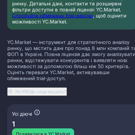
ринку. Детальні дані, контакти та розширені
23.13
Виробництво порожнистого скла
фільтри доступні в повній ліцензії YC.Market.
23.14
Виробництво скловолокна
Спробуйте обмежену trial-версію
, щоб оцінити
можливості YC.Market.
23.19
Виробництво й оброблення інших скляних виробі
у тому числі технічних
23.20
Виробництво вогнетривких виробів
YC.Market — інструмент для стратегічного аналізу
23.31
Виробництво керамічних плиток і плит
ринку, що містить дані про понад 8 млн компаній т
23.32
Виробництво цегли, черепиці та інших будівель
ФОП в Україні. Повна ліцензія дає змогу аналізуват
виробів із випаленої глини
ринки, відстежувати конкурентів і виявляти нові
23.41
Виробництво господарських і декоративних
можливості за допомогою більш ніж 50 критеріїв.
керамічних виробів
Оцініть переваги YC.Market, активувавши
23.42
Виробництво керамічних санітарно-технічних
обмежений trial-доступ.
виробів
23.43
Виробництво керамічних електроізоляторів та
Які КВЕДи сюди входять?
ізоляційної арматури
23.44
Виробництво інших керамічних виробів технічн
призначення
Усі діючі
23.49
Виробництво інших керамічних виробів
1
23.51
Виробництво цементу
23.52
Виробництво вапна та гіпсових сумішей
Подивитися в YC.Market