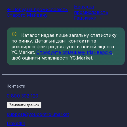
важливого сектору національної економіки держави, що
Нерудна
прямо впливає на утворення національного ВВП.
<- Нерудна промисловість
промисловість
Старого Майдану
Варто зазначити, що Україна має низку сприятливих умов
Гацьківки ->
для розвитку сегменту, в тому числі географічне
положення, велику кількість надр, що багаті на різні
копалини нерудного типу. Найбільш масштабним сегменто
Каталог надає лише загальну статистику
галузі є будівельні матеріали. Крім того, за рівнем запасів
кухонної солі, каменю облицювального типу, сірки, графіту
по ринку. Детальні дані, контакти та
каоліну та різних мінеральних вод, Україна займає провідні
розширені фільтри доступні в повній ліцензії
місця серед інших держав, в тому числі Європейського
YC.Market.
Спробуйте обмежену trial-версію
,
Союзу.
щоб оцінити можливості YC.Market.
Сфера створює значну частку експорту, утворює велику
кількість робочих місць. Нерудна промисловість грає
важливу роль на міжнародних торгових майданчиках.
Діяльність підприємств стимулює розвиток
інфраструктури, підприємницької діяльності на
Контакти
регіональному рівні, підвищують соціально-економічні
показники.
0 800 302 120
Зберігається значний потенціал для розвитку, навіть з
Замовити дзвінок
урахуванням вже освоєних надр та складних умов
сьогодення. Наша держава може значно покращити
support@youcontrol.market
мінерально-сировинну базу при подальших розробках
надр. Продукти промисловості нерудного типу впливають
LinkedIn
на діяльність інших секторів, надаючи потрібну сировину,