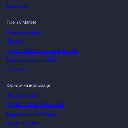
включно з хімічним сегментам, будівництвом, різними
Facebook
видами наукової діяльності, медицини.
Сектор нерудної промисловості зазнав значних збитків
через вплив військових дій в Україні: постійні обстріли з
Про YC.Market
боку окупантів, суттєві руйнування інфраструктури,
часткова окупація окремих регіонів, розкрадання та
Наша команда
знищення техніки, порушення логістичних ланцюжків.
Тарифи
Велика кількість компаній, що розташовані на сході були
змушені припинити діяльність.
Аналіз клієнтів та конкурентів
З іншого боку, більшість підприємств продемонстрували
Нові компанії та ФОП
стійкість, адаптувавшись до умов військового часу та
змогли продовжити діяльність, поступово повертаючи сво
Громади
позиції. Підприємці проводять модернізації бізнес-
процесів, впроваджують інноваційні технології на
виробництві, інвестують в нове обладнання, що дозволяє
підвищити показники виробництва та якість продукції.
Юридична інформація
Сектор тісно співпрацює з технологічною сферою.
Terms of Use
Також, галузь зберігає привабливість для потенційних
інвесторів та міжнародних партнерів, системно залучаюч
Public License Agreement
нових вкладників та створюючи нові проекти з різними
міжнародними організаціями. Експерти прогнозують
Data Protection Policy
подальше зростання сектору та вважають його важливим
елементом для забезпечення економічного розвитку під
Cookies Policy
час післявоєнного відновлення держави.