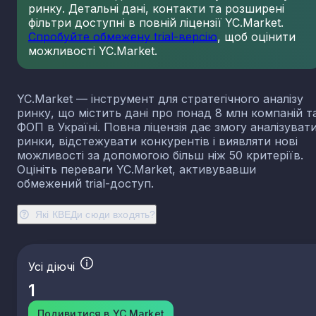
ринку. Детальні дані, контакти та розширені
23.13
Виробництво порожнистого скла
фільтри доступні в повній ліцензії YC.Market.
23.14
Виробництво скловолокна
Спробуйте обмежену trial-версію
, щоб оцінити
можливості YC.Market.
23.19
Виробництво й оброблення інших скляних виробі
у тому числі технічних
23.20
Виробництво вогнетривких виробів
YC.Market — інструмент для стратегічного аналізу
23.31
Виробництво керамічних плиток і плит
ринку, що містить дані про понад 8 млн компаній т
23.32
Виробництво цегли, черепиці та інших будівель
ФОП в Україні. Повна ліцензія дає змогу аналізуват
виробів із випаленої глини
ринки, відстежувати конкурентів і виявляти нові
23.41
Виробництво господарських і декоративних
можливості за допомогою більш ніж 50 критеріїв.
керамічних виробів
Оцініть переваги YC.Market, активувавши
23.42
Виробництво керамічних санітарно-технічних
обмежений trial-доступ.
виробів
23.43
Виробництво керамічних електроізоляторів та
Які КВЕДи сюди входять?
ізоляційної арматури
23.44
Виробництво інших керамічних виробів технічн
призначення
Усі діючі
23.49
Виробництво інших керамічних виробів
1
23.51
Виробництво цементу
23.52
Виробництво вапна та гіпсових сумішей
Подивитися в YC.Market