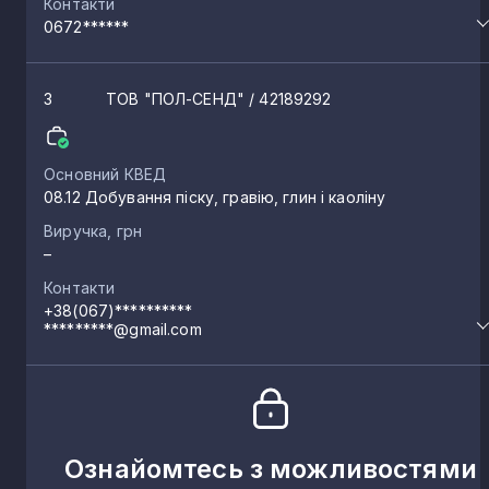
Контакти
0672******
3
ТОВ "ПОЛ-СЕНД"
/ 42189292
Основний КВЕД
08.12 Добування піску, гравію, глин і каоліну
Виручка, грн
–
Контакти
+38(067)**********
*********@gmail.com
Ознайомтесь з можливостями