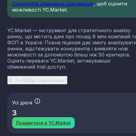
Спробуйте обмежену trial-версію
, щоб оцінити
23.13
Виробництво порожнистого скла
можливості YC.Market.
23.14
Виробництво скловолокна
23.19
Виробництво й оброблення інших скляних виробі
у тому числі технічних
YC.Market — інструмент для стратегічного аналізу
23.20
Виробництво вогнетривких виробів
ринку, що містить дані про понад 8 млн компаній т
ФОП в Україні. Повна ліцензія дає змогу аналізуват
23.31
Виробництво керамічних плиток і плит
ринки, відстежувати конкурентів і виявляти нові
23.32
Виробництво цегли, черепиці та інших будівель
можливості за допомогою більш ніж 50 критеріїв.
виробів із випаленої глини
Оцініть переваги YC.Market, активувавши
23.41
Виробництво господарських і декоративних
обмежений trial-доступ.
керамічних виробів
23.42
Виробництво керамічних санітарно-технічних
Які КВЕДи сюди входять?
виробів
23.43
Виробництво керамічних електроізоляторів та
ізоляційної арматури
Усі діючі
23.44
Виробництво інших керамічних виробів технічн
призначення
3
23.49
Виробництво інших керамічних виробів
Подивитися в YC.Market
23.51
Виробництво цементу
23.52
Виробництво вапна та гіпсових сумішей