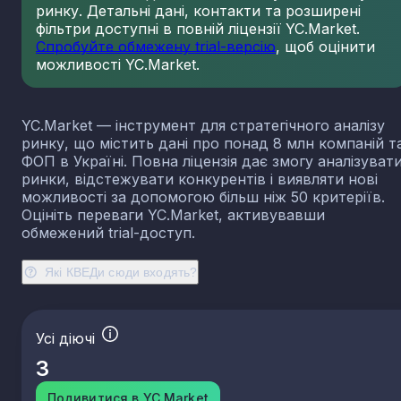
ринку. Детальні дані, контакти та розширені
23.13
Виробництво порожнистого скла
фільтри доступні в повній ліцензії YC.Market.
23.14
Виробництво скловолокна
Спробуйте обмежену trial-версію
, щоб оцінити
можливості YC.Market.
23.19
Виробництво й оброблення інших скляних виробі
у тому числі технічних
23.20
Виробництво вогнетривких виробів
YC.Market — інструмент для стратегічного аналізу
23.31
Виробництво керамічних плиток і плит
ринку, що містить дані про понад 8 млн компаній т
23.32
Виробництво цегли, черепиці та інших будівель
ФОП в Україні. Повна ліцензія дає змогу аналізуват
виробів із випаленої глини
ринки, відстежувати конкурентів і виявляти нові
23.41
Виробництво господарських і декоративних
можливості за допомогою більш ніж 50 критеріїв.
керамічних виробів
Оцініть переваги YC.Market, активувавши
23.42
Виробництво керамічних санітарно-технічних
обмежений trial-доступ.
виробів
23.43
Виробництво керамічних електроізоляторів та
Які КВЕДи сюди входять?
ізоляційної арматури
23.44
Виробництво інших керамічних виробів технічн
призначення
Усі діючі
23.49
Виробництво інших керамічних виробів
3
23.51
Виробництво цементу
23.52
Виробництво вапна та гіпсових сумішей
Подивитися в YC.Market