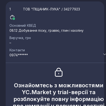
1
ТОВ "ПІЩАНИК-ЛУКА"
/ 34277923
Основний КВЕД
08.12 Добування піску, гравію, глин і каоліну
Виручка, грн
–
Контакти
0974******
Ознайомтесь з можливостями
YC.Market у trial-версії та
розблокуйте повну інформацію
про компанії у повному доступі