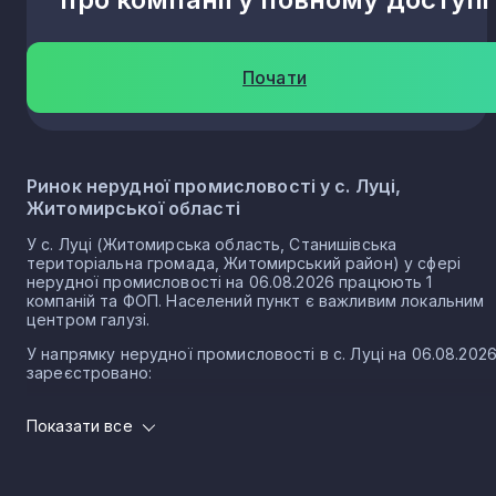
Почати
Ринок нерудної промисловості у с. Луці,
Житомирської області
У с. Луці (Житомирська область, Станишівська
територіальна громада, Житомирський район) у сфері
нерудної промисловості на 06.08.2026 працюють 1
компаній та ФОП. Населений пункт є важливим локальним
центром галузі.
У напрямку нерудної промисловості в с. Луці на 06.08.202
зареєстровано:
1 юридичних осіб
Показати все
0 ФОП
Нерудна промисловість в селі Лука є частиною важливого
сектору національної економіки держави, що прямо