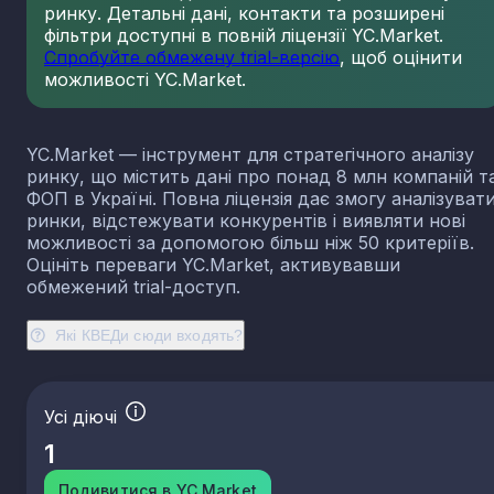
ринку. Детальні дані, контакти та розширені
23.13
Виробництво порожнистого скла
фільтри доступні в повній ліцензії YC.Market.
23.14
Виробництво скловолокна
Спробуйте обмежену trial-версію
, щоб оцінити
можливості YC.Market.
23.19
Виробництво й оброблення інших скляних виробі
у тому числі технічних
23.20
Виробництво вогнетривких виробів
YC.Market — інструмент для стратегічного аналізу
23.31
Виробництво керамічних плиток і плит
ринку, що містить дані про понад 8 млн компаній т
23.32
Виробництво цегли, черепиці та інших будівель
ФОП в Україні. Повна ліцензія дає змогу аналізуват
виробів із випаленої глини
ринки, відстежувати конкурентів і виявляти нові
23.41
Виробництво господарських і декоративних
можливості за допомогою більш ніж 50 критеріїв.
керамічних виробів
Оцініть переваги YC.Market, активувавши
23.42
Виробництво керамічних санітарно-технічних
обмежений trial-доступ.
виробів
23.43
Виробництво керамічних електроізоляторів та
Які КВЕДи сюди входять?
ізоляційної арматури
23.44
Виробництво інших керамічних виробів технічн
призначення
Усі діючі
23.49
Виробництво інших керамічних виробів
1
23.51
Виробництво цементу
23.52
Виробництво вапна та гіпсових сумішей
Подивитися в YC.Market