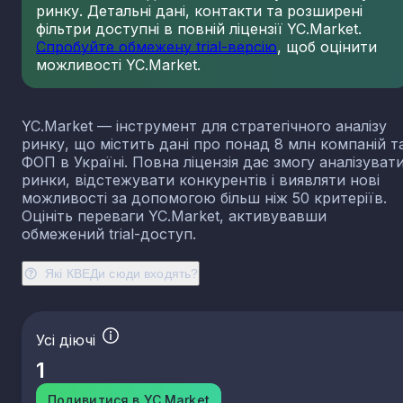
ринку. Детальні дані, контакти та розширені
23.13
Виробництво порожнистого скла
фільтри доступні в повній ліцензії YC.Market.
23.14
Виробництво скловолокна
Спробуйте обмежену trial-версію
, щоб оцінити
можливості YC.Market.
23.19
Виробництво й оброблення інших скляних виробі
у тому числі технічних
23.20
Виробництво вогнетривких виробів
YC.Market — інструмент для стратегічного аналізу
23.31
Виробництво керамічних плиток і плит
ринку, що містить дані про понад 8 млн компаній т
23.32
Виробництво цегли, черепиці та інших будівель
ФОП в Україні. Повна ліцензія дає змогу аналізуват
виробів із випаленої глини
ринки, відстежувати конкурентів і виявляти нові
23.41
Виробництво господарських і декоративних
можливості за допомогою більш ніж 50 критеріїв.
керамічних виробів
Оцініть переваги YC.Market, активувавши
23.42
Виробництво керамічних санітарно-технічних
обмежений trial-доступ.
виробів
23.43
Виробництво керамічних електроізоляторів та
Які КВЕДи сюди входять?
ізоляційної арматури
23.44
Виробництво інших керамічних виробів технічн
призначення
Усі діючі
23.49
Виробництво інших керамічних виробів
1
23.51
Виробництво цементу
23.52
Виробництво вапна та гіпсових сумішей
Подивитися в YC.Market