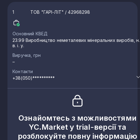
1
ТОВ "ГАРІ-ЛІТ"
/ 42968298
Основний КВЕД
23.99 Виробництво неметалевих мінеральних виробів, н.
в. і. у.
Виручка, грн
–
Контакти
+38(050)**********
Ознайомтесь з можливостями
YC.Market у trial-версії та
розблокуйте повну інформацію