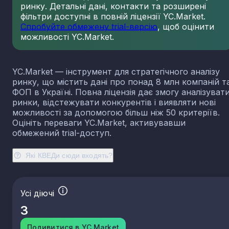
ринку. Детальні дані, контакти та розширені
23.13
Виробництво порожнистого скла
фільтри доступні в повній ліцензії YC.Market.
23.14
Виробництво скловолокна
Спробуйте обмежену trial-версію
, щоб оцінити
можливості YC.Market.
23.19
Виробництво й оброблення інших скляних виробі
у тому числі технічних
23.20
Виробництво вогнетривких виробів
YC.Market — інструмент для стратегічного аналізу
23.31
Виробництво керамічних плиток і плит
ринку, що містить дані про понад 8 млн компаній т
23.32
Виробництво цегли, черепиці та інших будівель
ФОП в Україні. Повна ліцензія дає змогу аналізуват
виробів із випаленої глини
ринки, відстежувати конкурентів і виявляти нові
23.41
Виробництво господарських і декоративних
можливості за допомогою більш ніж 50 критеріїв.
керамічних виробів
Оцініть переваги YC.Market, активувавши
23.42
Виробництво керамічних санітарно-технічних
обмежений trial-доступ.
виробів
23.43
Виробництво керамічних електроізоляторів та
Які КВЕДи сюди входять?
ізоляційної арматури
23.44
Виробництво інших керамічних виробів технічн
призначення
Усі діючі
23.49
Виробництво інших керамічних виробів
3
23.51
Виробництво цементу
23.52
Виробництво вапна та гіпсових сумішей
Подивитися в YC.Market