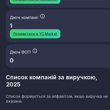
23.61
Виготовлення виробів із бетону для будівництв
23.62
Виготовлення виробів із гіпсу для будівництва
Діючі компанії
23.63
Виробництво бетонних розчинів, готових для
використання
1
23.64
Виробництво сухих будівельних сумішей
Подивитися в YC.Market
23.65
Виготовлення виробів із волокнистого цементу
23.69
Виробництво інших виробів із бетону гіпсу та
цементу
Діючі ФОП
23.70
Різання, оброблення та оздоблення
декоративного та будівельного каменю
0
23.91
Виробництво абразивних виробів
23.99
Виробництво неметалевих мінеральних виробів,
в. і. у.
Список компаній за виручкою,
2025
Список формується за алфавітом, якщо виручка не
вказана