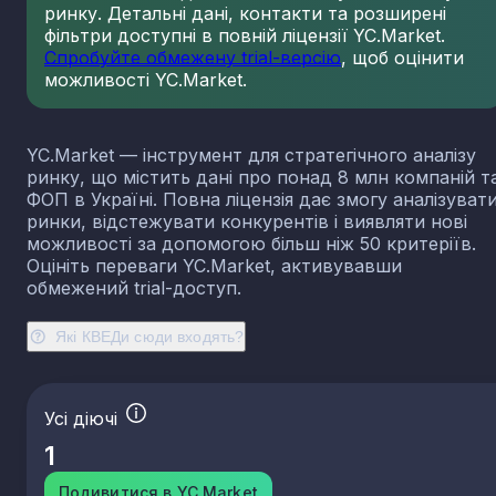
ринку. Детальні дані, контакти та розширені
23.13
Виробництво порожнистого скла
фільтри доступні в повній ліцензії YC.Market.
23.14
Виробництво скловолокна
Спробуйте обмежену trial-версію
, щоб оцінити
можливості YC.Market.
23.19
Виробництво й оброблення інших скляних виробі
у тому числі технічних
23.20
Виробництво вогнетривких виробів
YC.Market — інструмент для стратегічного аналізу
23.31
Виробництво керамічних плиток і плит
ринку, що містить дані про понад 8 млн компаній т
23.32
Виробництво цегли, черепиці та інших будівель
ФОП в Україні. Повна ліцензія дає змогу аналізуват
виробів із випаленої глини
ринки, відстежувати конкурентів і виявляти нові
23.41
Виробництво господарських і декоративних
можливості за допомогою більш ніж 50 критеріїв.
керамічних виробів
Оцініть переваги YC.Market, активувавши
23.42
Виробництво керамічних санітарно-технічних
обмежений trial-доступ.
виробів
23.43
Виробництво керамічних електроізоляторів та
Які КВЕДи сюди входять?
ізоляційної арматури
23.44
Виробництво інших керамічних виробів технічн
призначення
Усі діючі
23.49
Виробництво інших керамічних виробів
1
23.51
Виробництво цементу
23.52
Виробництво вапна та гіпсових сумішей
Подивитися в YC.Market