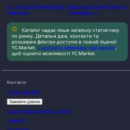
сектору національної економіки держави, що прямо
<- Нерудна промисловість
Нерудна промисловість
впливає на утворення національного ВВП.
Давидків
Ємилівки ->
Варто зазначити, що Україна має низку сприятливих умов
для розвитку сегменту, в тому числі географічне
положення, велику кількість надр, що багаті на різні
Каталог надає лише загальну статистику
копалини нерудного типу. Найбільш масштабним сегменто
по ринку. Детальні дані, контакти та
галузі є будівельні матеріали. Крім того, за рівнем запасів
кухонної солі, каменю облицювального типу, сірки, графіту
розширені фільтри доступні в повній ліцензії
каоліну та різних мінеральних вод, Україна займає провідні
YC.Market.
Спробуйте обмежену trial-версію
,
місця серед інших держав, в тому числі Європейського
щоб оцінити можливості YC.Market.
Союзу.
Сфера створює значну частку експорту, утворює велику
кількість робочих місць. Нерудна промисловість грає
важливу роль на міжнародних торгових майданчиках.
Діяльність підприємств стимулює розвиток
Контакти
інфраструктури, підприємницької діяльності на
регіональному рівні, підвищують соціально-економічні
0 800 302 120
показники.
Замовити дзвінок
Зберігається значний потенціал для розвитку, навіть з
урахуванням вже освоєних надр та складних умов
support@youcontrol.market
сьогодення. Наша держава може значно покращити
мінерально-сировинну базу при подальших розробках
LinkedIn
надр. Продукти промисловості нерудного типу впливають
на діяльність інших секторів, надаючи потрібну сировину,
Facebook