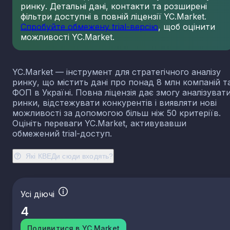
ринку. Детальні дані, контакти та розширені
23.13
Виробництво порожнистого скла
фільтри доступні в повній ліцензії YC.Market.
23.14
Виробництво скловолокна
Спробуйте обмежену trial-версію
, щоб оцінити
можливості YC.Market.
23.19
Виробництво й оброблення інших скляних виробі
у тому числі технічних
23.20
Виробництво вогнетривких виробів
YC.Market — інструмент для стратегічного аналізу
23.31
Виробництво керамічних плиток і плит
ринку, що містить дані про понад 8 млн компаній т
23.32
Виробництво цегли, черепиці та інших будівель
ФОП в Україні. Повна ліцензія дає змогу аналізуват
виробів із випаленої глини
ринки, відстежувати конкурентів і виявляти нові
23.41
Виробництво господарських і декоративних
можливості за допомогою більш ніж 50 критеріїв.
керамічних виробів
Оцініть переваги YC.Market, активувавши
23.42
Виробництво керамічних санітарно-технічних
обмежений trial-доступ.
виробів
23.43
Виробництво керамічних електроізоляторів та
Які КВЕДи сюди входять?
ізоляційної арматури
23.44
Виробництво інших керамічних виробів технічн
призначення
Усі діючі
23.49
Виробництво інших керамічних виробів
4
23.51
Виробництво цементу
23.52
Виробництво вапна та гіпсових сумішей
Подивитися в YC.Market