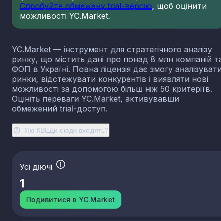
Спробуйте обмежену trial-версію
, щоб оцінити
23.13
Виробництво порожнистого скла
можливості YC.Market.
23.14
Виробництво скловолокна
23.19
Виробництво й оброблення інших скляних виробі
у тому числі технічних
YC.Market — інструмент для стратегічного аналізу
23.20
Виробництво вогнетривких виробів
ринку, що містить дані про понад 8 млн компаній т
ФОП в Україні. Повна ліцензія дає змогу аналізуват
23.31
Виробництво керамічних плиток і плит
ринки, відстежувати конкурентів і виявляти нові
23.32
Виробництво цегли, черепиці та інших будівель
можливості за допомогою більш ніж 50 критеріїв.
виробів із випаленої глини
Оцініть переваги YC.Market, активувавши
23.41
Виробництво господарських і декоративних
обмежений trial-доступ.
керамічних виробів
23.42
Виробництво керамічних санітарно-технічних
Які КВЕДи сюди входять?
виробів
23.43
Виробництво керамічних електроізоляторів та
ізоляційної арматури
Усі діючі
23.44
Виробництво інших керамічних виробів технічн
призначення
1
23.49
Виробництво інших керамічних виробів
Подивитися в YC.Market
23.51
Виробництво цементу
23.52
Виробництво вапна та гіпсових сумішей