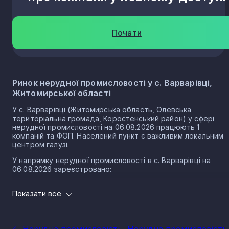
Почати
Ринок нерудної промисловості у с. Варварівці,
Житомирської області
У с. Варварівці (Житомирська область, Олевська
територіальна громада, Коростенський район) у сфері
нерудної промисловості на 06.08.2026 працюють 1
компаній та ФОП. Населений пункт є важливим локальним
центром галузі.
У напрямку нерудної промисловості в с. Варварівці на
06.08.2026 зареєстровано:
0 юридичних осіб
Показати все
1 ФОП
Нерудна промисловість в селі Варварівка є частиною
важливого сектору національної економіки держави, що
<- Нерудна промисловість
Нерудна промисловість