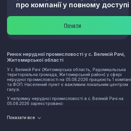
про компанії у повному доступі
Почати
Ринок нерудної промисловості у с. Великій Рачі,
Житомирської області
У с. Великій Рачі (Житомирська область, Радомишльська
територіальна громада, Житомирський район) у сфері
нерудної промисловості на 05.08.2026 працюють 1 компан
та ФОП. Населений пункт є важливим локальним центром
галузі.
У напрямку нерудної промисловості в с. Великій Рачі на
05.08.2026 зареєстровано:
1 юридичних осіб
Показати все
0 ФОП
Нерудна промисловість в селі Велика Рача є частиною