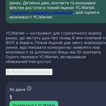
ринку. Детальні дані, контакти та розширені
23.13
Виробництво порожнистого скла
фільтри доступні в повній ліцензії YC.Market.
23.14
Виробництво скловолокна
Спробуйте обмежену trial-версію
, щоб оцінити
можливості YC.Market.
23.19
Виробництво й оброблення інших скляних виробі
у тому числі технічних
23.20
Виробництво вогнетривких виробів
YC.Market — інструмент для стратегічного аналізу
23.31
Виробництво керамічних плиток і плит
ринку, що містить дані про понад 8 млн компаній т
23.32
Виробництво цегли, черепиці та інших будівель
ФОП в Україні. Повна ліцензія дає змогу аналізуват
виробів із випаленої глини
ринки, відстежувати конкурентів і виявляти нові
23.41
Виробництво господарських і декоративних
можливості за допомогою більш ніж 50 критеріїв.
керамічних виробів
Оцініть переваги YC.Market, активувавши
23.42
Виробництво керамічних санітарно-технічних
обмежений trial-доступ.
виробів
23.43
Виробництво керамічних електроізоляторів та
Які КВЕДи сюди входять?
ізоляційної арматури
23.44
Виробництво інших керамічних виробів технічн
призначення
Усі діючі
23.49
Виробництво інших керамічних виробів
1
23.51
Виробництво цементу
23.52
Виробництво вапна та гіпсових сумішей
Подивитися в YC.Market