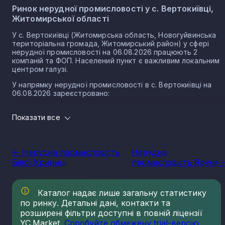
Ринок нерудної промисловості у с. Вертокиївці,
Житомирської області
У с. Вертокиївці (Житомирська область, Новогуйвинська
територіальна громада, Житомирський район) у сфері
нерудної промисловості на 06.08.2026 працюють 2
компаній та ФОП. Населений пункт є важливим локальним
центром галузі.
У напрямку нерудної промисловості в с. Вертокиївці на
06.08.2026 зареєстровано:
0 юридичних осіб
Показати все
2 ФОП
Нерудна промисловість в селі Вертокиївка є частиною
важливого сектору національної економіки держави, що
<- Нерудна промисловість
Нерудна
прямо впливає на утворення національного ВВП.
Білої Криниці
промисловість Яруня -
Варто зазначити, що Україна має низку сприятливих умов
для розвитку сегменту, в тому числі географічне
положення, велику кількість надр, що багаті на різні
Каталог надає лише загальну статистику
копалини нерудного типу. Найбільш масштабним сегменто
по ринку. Детальні дані, контакти та
галузі є будівельні матеріали. Крім того, за рівнем запасів
кухонної солі, каменю облицювального типу, сірки, графіту
розширені фільтри доступні в повній ліцензії
каоліну та різних мінеральних вод, Україна займає провідні
YC.Market.
Спробуйте обмежену trial-версію
,