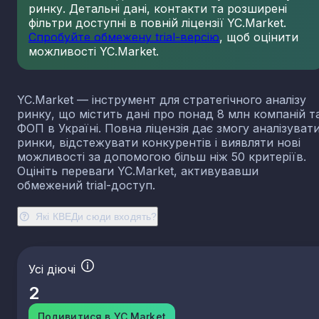
ринку. Детальні дані, контакти та розширені
23.13
Виробництво порожнистого скла
фільтри доступні в повній ліцензії YC.Market.
23.14
Виробництво скловолокна
Спробуйте обмежену trial-версію
, щоб оцінити
можливості YC.Market.
23.19
Виробництво й оброблення інших скляних виробі
у тому числі технічних
23.20
Виробництво вогнетривких виробів
YC.Market — інструмент для стратегічного аналізу
23.31
Виробництво керамічних плиток і плит
ринку, що містить дані про понад 8 млн компаній т
23.32
Виробництво цегли, черепиці та інших будівель
ФОП в Україні. Повна ліцензія дає змогу аналізуват
виробів із випаленої глини
ринки, відстежувати конкурентів і виявляти нові
23.41
Виробництво господарських і декоративних
можливості за допомогою більш ніж 50 критеріїв.
керамічних виробів
Оцініть переваги YC.Market, активувавши
23.42
Виробництво керамічних санітарно-технічних
обмежений trial-доступ.
виробів
23.43
Виробництво керамічних електроізоляторів та
Які КВЕДи сюди входять?
ізоляційної арматури
23.44
Виробництво інших керамічних виробів технічн
призначення
Усі діючі
23.49
Виробництво інших керамічних виробів
2
23.51
Виробництво цементу
23.52
Виробництво вапна та гіпсових сумішей
Подивитися в YC.Market