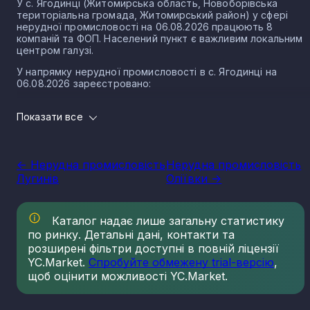
У с. Ягодинці (Житомирська область, Новоборівська
територіальна громада, Житомирський район) у сфері
нерудної промисловості на 06.08.2026 працюють 8
компаній та ФОП. Населений пункт є важливим локальним
центром галузі.
У напрямку нерудної промисловості в с. Ягодинці на
06.08.2026 зареєстровано:
8 юридичних осіб
Показати все
0 ФОП
Розмір локального ринку с. Ягодинки за
напрямком нерудної промисловості
<- Нерудна промисловість
Нерудна промисловість
Лугинів
Оліївки ->
Виторг компаній у напрямку нерудної промисловості у с.
Ягодинці за 2025 рік становить 11 134 200 грн.
Нерудна промисловість в селі Ягодинка є частиною
Каталог надає лише загальну статистику
важливого сектору національної економіки держави, що
по ринку. Детальні дані, контакти та
прямо впливає на утворення національного ВВП.
розширені фільтри доступні в повній ліцензії
Варто зазначити, що Україна має низку сприятливих умов
YC.Market.
Спробуйте обмежену trial-версію
,
для розвитку сегменту, в тому числі географічне
щоб оцінити можливості YC.Market.
положення, велику кількість надр, що багаті на різні
копалини нерудного типу. Найбільш масштабним сегменто
галузі є будівельні матеріали. Крім того, за рівнем запасів