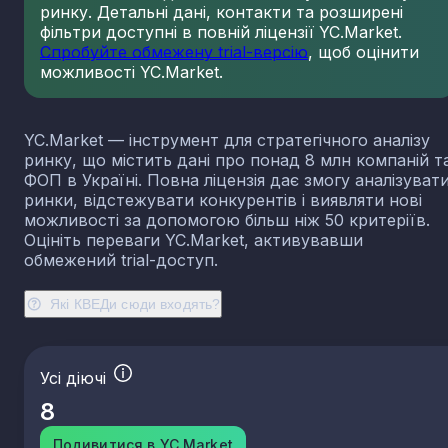
ринку. Детальні дані, контакти та розширені
23.13
Виробництво порожнистого скла
фільтри доступні в повній ліцензії YC.Market.
23.14
Виробництво скловолокна
Спробуйте обмежену trial-версію
, щоб оцінити
можливості YC.Market.
23.19
Виробництво й оброблення інших скляних виробі
у тому числі технічних
23.20
Виробництво вогнетривких виробів
YC.Market — інструмент для стратегічного аналізу
23.31
Виробництво керамічних плиток і плит
ринку, що містить дані про понад 8 млн компаній т
23.32
Виробництво цегли, черепиці та інших будівель
ФОП в Україні. Повна ліцензія дає змогу аналізуват
виробів із випаленої глини
ринки, відстежувати конкурентів і виявляти нові
23.41
Виробництво господарських і декоративних
можливості за допомогою більш ніж 50 критеріїв.
керамічних виробів
Оцініть переваги YC.Market, активувавши
23.42
Виробництво керамічних санітарно-технічних
обмежений trial-доступ.
виробів
23.43
Виробництво керамічних електроізоляторів та
Які КВЕДи сюди входять?
ізоляційної арматури
23.44
Виробництво інших керамічних виробів технічн
призначення
Усі діючі
23.49
Виробництво інших керамічних виробів
8
23.51
Виробництво цементу
23.52
Виробництво вапна та гіпсових сумішей
Подивитися в YC.Market