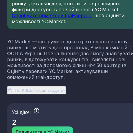
ринку. Детальні дані, контакти та розширені
23.13
Виробництво порожнистого скла
фільтри доступні в повній ліцензії YC.Market.
23.14
Виробництво скловолокна
Спробуйте обмежену trial-версію
, щоб оцінити
можливості YC.Market.
23.19
Виробництво й оброблення інших скляних виробі
у тому числі технічних
23.20
Виробництво вогнетривких виробів
YC.Market — інструмент для стратегічного аналізу
23.31
Виробництво керамічних плиток і плит
ринку, що містить дані про понад 8 млн компаній т
23.32
Виробництво цегли, черепиці та інших будівель
ФОП в Україні. Повна ліцензія дає змогу аналізуват
виробів із випаленої глини
ринки, відстежувати конкурентів і виявляти нові
23.41
Виробництво господарських і декоративних
можливості за допомогою більш ніж 50 критеріїв.
керамічних виробів
Оцініть переваги YC.Market, активувавши
23.42
Виробництво керамічних санітарно-технічних
обмежений trial-доступ.
виробів
23.43
Виробництво керамічних електроізоляторів та
Які КВЕДи сюди входять?
ізоляційної арматури
23.44
Виробництво інших керамічних виробів технічн
призначення
Усі діючі
23.49
Виробництво інших керамічних виробів
2
23.51
Виробництво цементу
23.52
Виробництво вапна та гіпсових сумішей
Подивитися в YC.Market