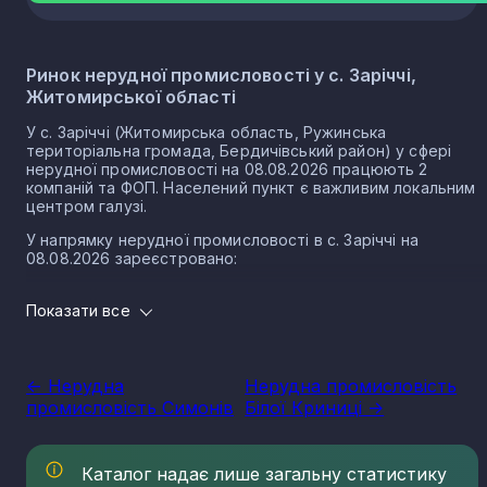
Ринок нерудної промисловості у с. Заріччі,
Житомирської області
У с. Заріччі (Житомирська область, Ружинська
територіальна громада, Бердичівський район) у сфері
нерудної промисловості на 08.08.2026 працюють 2
компаній та ФОП. Населений пункт є важливим локальним
центром галузі.
У напрямку нерудної промисловості в с. Заріччі на
08.08.2026 зареєстровано:
1 юридичних осіб
Показати все
1 ФОП
Нерудна промисловість в селі Заріччя є частиною
важливого сектору національної економіки держави, що
<- Нерудна
Нерудна промисловість
прямо впливає на утворення національного ВВП.
промисловість Симонів
Білої Криниці ->
Варто зазначити, що Україна має низку сприятливих умов
для розвитку сегменту, в тому числі географічне
положення, велику кількість надр, що багаті на різні
Каталог надає лише загальну статистику
копалини нерудного типу. Найбільш масштабним сегменто