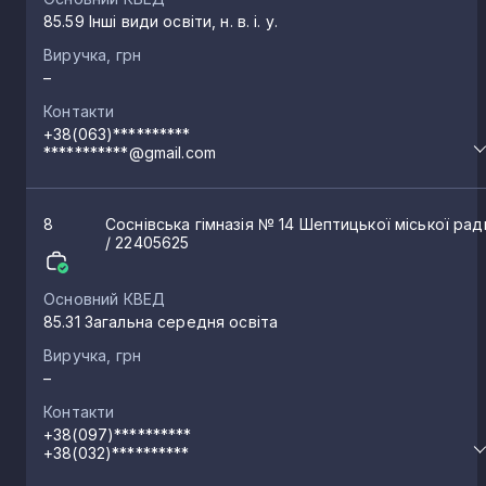
85.59 Інші види освіти, н. в. і. у.
Виручка, грн
–
Контакти
+38(063)**********
***********@gmail.com
8
Соснівська гімназія № 14 Шептицької міської рад
/ 22405625
Основний КВЕД
85.31 Загальна середня освіта
Виручка, грн
–
Контакти
+38(097)**********
+38(032)**********