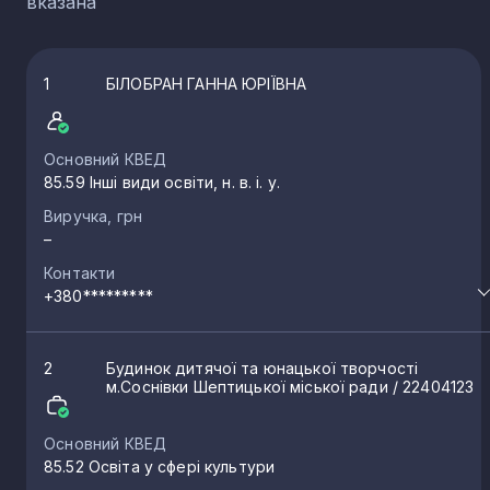
вказана
1
БІЛОБРАН ГАННА ЮРІЇВНА
Основний КВЕД
85.59 Інші види освіти, н. в. і. у.
Виручка, грн
–
Контакти
+380*********
2
Будинок дитячої та юнацької творчості
м.Соснівки Шептицької міської ради
/ 22404123
Основний КВЕД
85.52 Освіта у сфері культури