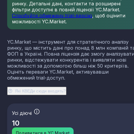
ринку. Детальні дані, контакти та розширені
фільтри доступні в повній ліцензії YC.Market.
Спробуйте обмежену trial-версію
, щоб оцінити
можливості YC.Market.
YC.Market — інструмент для стратегічного аналізу
ринку, що містить дані про понад 8 млн компаній т
ФОП в Україні. Повна ліцензія дає змогу аналізуват
ринки, відстежувати конкурентів і виявляти нові
можливості за допомогою більш ніж 50 критеріїв.
Оцініть переваги YC.Market, активувавши
обмежений trial-доступ.
Які КВЕДи сюди входять?
Усі діючі
10
Подивитися в YC.Market