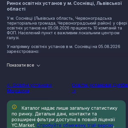
Ринок освітніх установ у м. Соснівці, Львівської
області
У м. Соснівці (Львівська область, Червоноградська
територіальна громада, Червоноградський район) у сфері
освітніх установ на 05.08.2026 працюють 10 компаній та
ФОП. Населений пункт є важливим локальним центром
галузі.
У напрямку освітніх установ в м. Соснівці на 05.08.2026
зареєстровано:
7 юридичних осіб
Показати все
3 ФОП
Освітні установи в місті Соснівка є важливою частиною
освітньої системи, що прямо впливає на стан держави та
<- Освітні установи
Освітні установи Дулібів
суспільства, формує основу для подальшого розвитку.
Моршина
->
Доступність освіти та її рівень впливають на якість життя
добробут населення, є стимулом для всебічного розвитку
держави та суспільства, дозволяють покращити економічн
показники, та окреслюють вектори подальшого руху
Каталог надає лише загальну статистику
суспільства.
по ринку. Детальні дані, контакти та
Не дивлячись на дуже складні умови, освітній процес в
розширені фільтри доступні в повній ліцензії
Україні продовжується, і навіть зазнає трансформацій та
YC.Market.
Спробуйте обмежену trial-версію
,