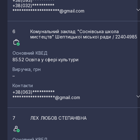
+38(093)**********
+38(032)**********
*********************@gmail.com
6
Комунальний заклад "Соснівська школа
мистецтв" Шептицької міської ради
/ 22404985
Основний КВЕД
85.52 Освіта у сфері культури
Виручка, грн
–
Контакти
+38(063)**********
*******************@gmail.com
7
ЛЕХ ЛЮБОВ СТЕПАНІВНА
Основний КВЕД