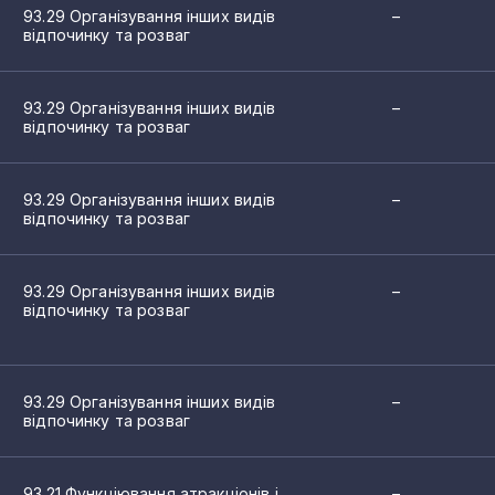
93.29 Організування інших видів
–
2
відпочинку та розваг
рганізацій
2
93.29 Організування інших видів
–
2
відпочинку та розваг
дів, зоопарків і природних заповідників
2
 тематичних парків
93.29 Організування інших видів
–
1
 відпочинку та розваг
відпочинку та розваг
1
93.29 Організування інших видів
–
1
відпочинку та розваг
1
1
93.29 Організування інших видів
–
відпочинку та розваг
1
1
93.21 Функціювання атракціонів і
–