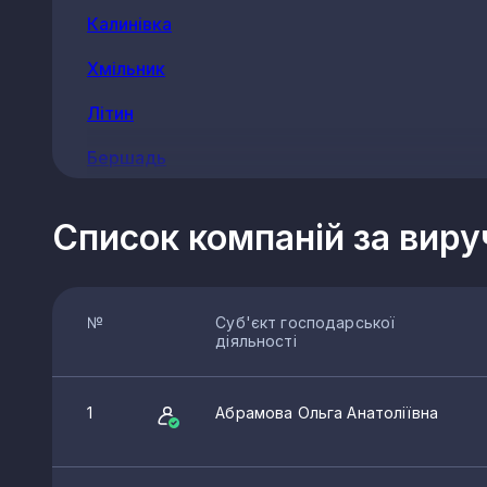
Калинівка
Хмільник
Літин
Бершадь
Шаргород
Список компаній за вир
Тульчин
Вінницькі Хутори
№
Суб'єкт господарської
Вороновиця
діяльності
Гнівань
1
Абрамова Ольга Анатоліївна
Могилівка
Оратів