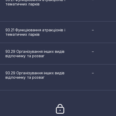
тематичних парків
1
1
1
93.21 Функціювання атракціонів і
–
тематичних парків
1
1
93.29 Організування інших видів
–
відпочинку та розваг
1
1
93.29 Організування інших видів
–
відпочинку та розваг
1
1
1
1