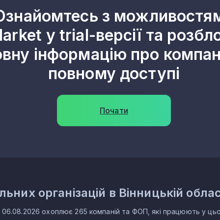
Ознайомтесь з можливостя
1
arket у trial-версії та розбл
1
овну інформацію про компані
1
повному доступі
1
1
Почати
1
1
1
1
ьних організацій в Вінницькій облас
1
 06.08.2026 охоплює 265 компаній та ФОП, які працюють у цьому
1