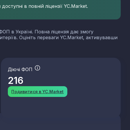
доступні в повній ліцензії YC.Market.
ФОП в Україні. Повна ліцензія дає змогу
итеріїв. Оцініть переваги YC.Market, активувавши
Діючі ФОП
216
Подивитися в YC.Market