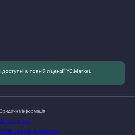
 зареєстрованих компаній. Основні КВЕД розважальних
доступні в повній ліцензії YC.Market.
пунктах Вінницької області
населених пунктах:
Юридична інформація
Terms of Use
Public License Agreement