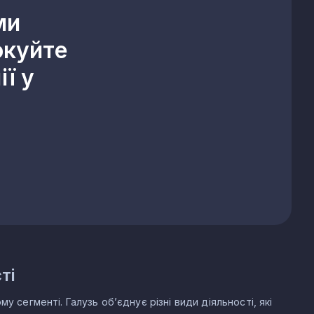
ми
окуйте
ї у
ті
 сегменті. Галузь об’єднує різні види діяльності, які