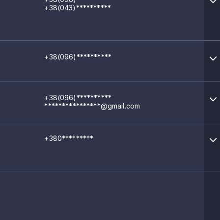
+38(043)**********
+38(096)**********
+38(096)**********
****************@gmail.com
+380*********