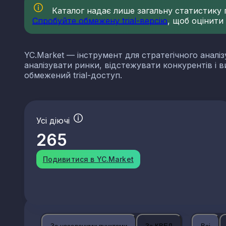
Каталог надає лише загальну статистику по
Спробуйте обмежену trial-версію
, щоб оцінити
YC.Market — інструмент для стратегічного аналіз
аналізувати ринки, відстежувати конкурентів і 
обмежений trial-доступ.
Усі діючі
265
Подивитися в YC.Market