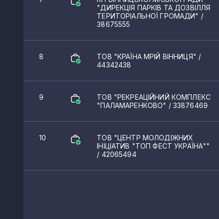
"ДИРЕКЦІЯ ПАРКІВ ТА ДОЗВІЛЛЯ
Залужне
ТЕРИТОРІАЛЬНОЇ ГРОМАДИ"
/
38675555
Лука-Мелешківська
Немирів
8
ТОВ "КРАЇНА МРІЙ ВІННИЦЯ"
/
44342438
Ковалівка
Нова Миколаївка
9
ТОВ "РЕКРЕАЦІЙНИЙ КОМПЛЕКС
"ПАЛАМАРЕНКОВО"
/ 33876469
Балабанівка
Погребище
10
ТОВ "ЦЕНТР МОЛОДІЖНИХ
ІНІЦІАТИВ "ТОП ФЕСТ УКРАЇНА""
Стрижавка
/ 42065494
Лаврівка
Тиврів
Турбів