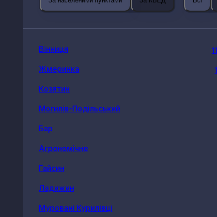
За населеними пунктами
За КВЕД
Всі
Вінниця
1
Жмеринка
Козятин
Могилів-Подільський
Бар
Агрономічне
Гайсин
Ладижин
Муровані Курилівці