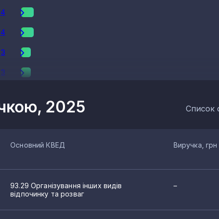
4
4
3
3
3
учкою, 2025
Список 
3
2
Основний КВЕД
Виручка, грн
2
2
93.29 Організування інших видів
–
2
відпочинку та розваг
2