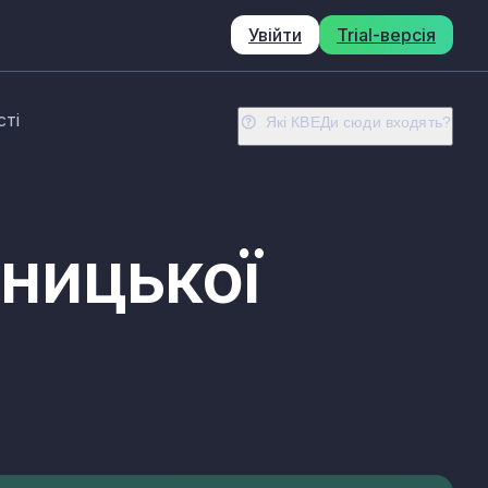
Увійти
Trial-версія
сті
Які КВЕДи сюди входять?
нницької