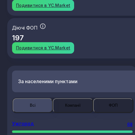
Подивитися в YC.Market
Діючі ФОП
197
Подивитися в YC.Market
За населеними пунктами
Всі
Компанії
ФОП
Ужгород
68