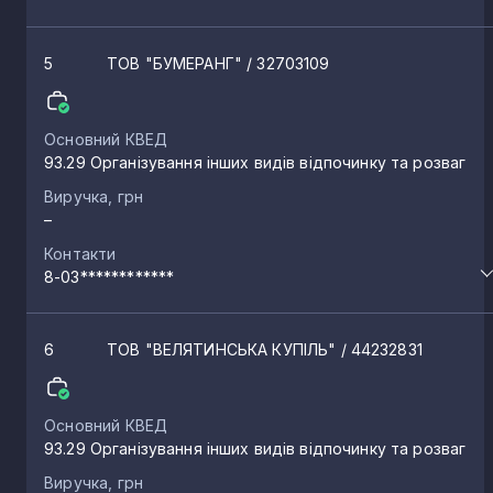
Оноківці
5
ТОВ "БУМЕРАНГ"
/ 32703109
2
Невицьке
2
Основний КВЕД
93.29 Організування інших видів відпочинку та розваг
Виручка, грн
Соломоново
2
–
Контакти
Іршава
8-03************
2
Батьово
6
ТОВ "ВЕЛЯТИНСЬКА КУПІЛЬ"
/ 44232831
1
Баркасово
1
Основний КВЕД
93.29 Організування інших видів відпочинку та розваг
Виручка, грн
Серне
1