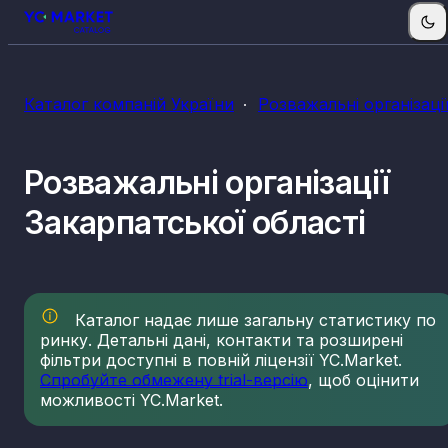
КВЕДи розважальних організацій
Каталог компаній України
Розважальні організаці
91.04
Функціювання ботанічних садів, зоопарків і
природних заповідників
93.21
Функціювання атракціонів і тематичних парків
Розважальні організації
93.29
Організування інших видів відпочинку та розваг
Закарпатської області
Каталог надає лише загальну статистику по
ринку. Детальні дані, контакти та розширені
фільтри доступні в повній ліцензії YC.Market.
Спробуйте обмежену trial-версію
, щоб оцінити
можливості YC.Market.