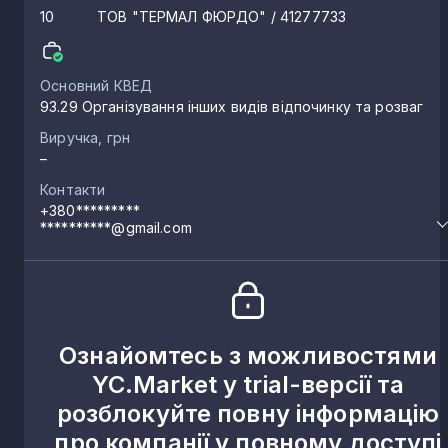
Верхня Визниця
1
10
ТОВ "ТЕРМАЛ ФЮРДО"
/ 41277733
Лісарня
1
Основний КВЕД
93.29 Організування інших видів відпочинку та розваг
Виручка, грн
Пузняківці
1
–
Контакти
Ключарки
1
+380*********
**********@gmail.com
Макарьово
1
Форнош
1
Ознайомтесь з можливостями
YC.Market у trial-версії та
Павлово
1
розблокуйте повну інформацію
про компанії у повному доступі