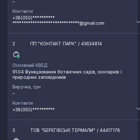
–
Контакти
Минай
3
+38(050)**********
******************************@gmail.com
Ільниця
3
2
ПП "КОНТАКТ ПАРК"
/ 43634814
Синевирська Поляна
3
Основний КВЕД
91.04 Функціювання ботанічних садів, зоопарків і
Мала Копаня
2
природних заповідників
Виручка, грн
–
Олешник
2
Контакти
+38(050)**********
Королево
2
3
ТОВ "БЕРЕГІВСЬКІ ТЕРМАЛИ"
/ 44417178
Косонь
2