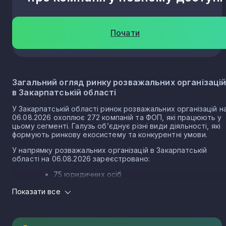
Синяк
1
Почати
Білин
1
Ясіня
1
Загальний огляд ринку розважальних організаці
в Закарпатській області
Лазещина
У Закарпатській області ринок розважальних організацій н
1
06.08.2026 охоплює 272 компаній та ФОП, які працюють у
цьому сегменті. Галузь об’єднує різні види діяльності, які
формують ринкову екосистему та конкурентні умови.
Чорна Тиса
1
У напрямку розважальних організацій в Закарпатській
області на 06.08.2026 зареєстровано:
Теребля
75 юридичних осіб
1
197 ФОП
Показати все
Структура ринку розважальних організацій в
Вільхівці-Лази
1
Закарпатській області