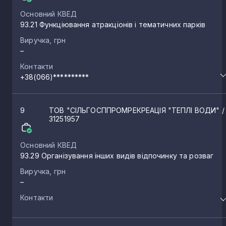
Воловець
1
Основний КВЕД
93.21 Функціювання атракціонів і тематичних парків
Гукливий
1
Виручка, грн
–
Контакти
Жнятино
1
+38(066)**********
Страбичово
1
9
ТОВ "СІЛЬГОСППРОМРЕКРЕАЦІЯ "ТЕПЛІ ВОДИ"
/
31251957
Бобовище
1
Основний КВЕД
93.29 Організування інших видів відпочинку та розваг
Жуково
1
Виручка, грн
–
Контакти
Лохово
1