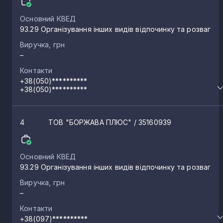
Основний КВЕД
Ракошино
2
93.29 Організування інших видів відпочинку та розваг
Виручка, грн
–
Чинадійово
2
Контакти
+38(050)**********
Бабичі
+38(050)**********
2
Лецовиця
4
ТОВ "БОРЖАВА ПЛЮС"
/ 35160939
2
Великий Бичків
2
Основний КВЕД
93.29 Організування інших видів відпочинку та розваг
Виручка, грн
Нересниця
2
–
Контакти
Тячів
+38(097)**********
2