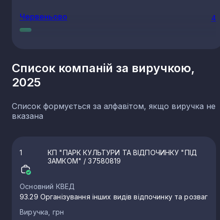
Червеньово
4
Часлівці
4
Список компаній за виручкою,
2025
Зняцьово
4
Список формується за алфавітом, якщо виручка не
Грибівці
3
вказана
Кольчино
3
1
КП "ПАРК КУЛЬТУРИ ТА ВІДПОЧИНКУ "ПІД
ЗАМКОМ"
/ 37580819
Свалява
3
Основний КВЕД
93.29 Організування інших видів відпочинку та розваг
Буштино
3
Виручка, грн