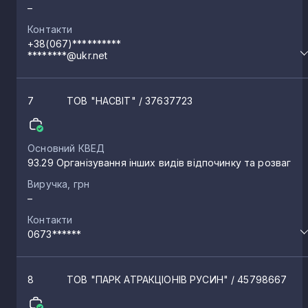
–
Контакти
Боржава
+38(067)**********
1
********@ukr.net
Вари
1
7
ТОВ "НАСВІТ"
/ 37637723
Великі Береги
1
Основний КВЕД
93.29 Організування інших видів відпочинку та розваг
Велика Бийгань
1
Виручка, грн
–
Контакти
Гут
1
0673******
Шом
1
8
ТОВ "ПАРК АТРАКЦІОНІВ РУСИН"
/ 45798667