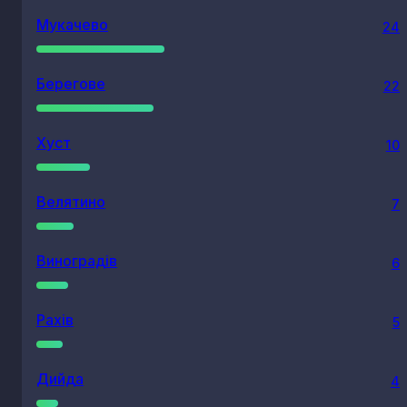
Мукачево
24
Берегове
22
Хуст
10
Велятино
7
Виноградів
6
Рахів
5
Дийда
4