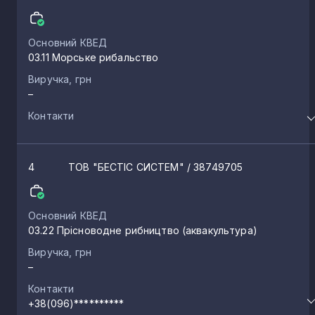
Біляївка
4
Основний КВЕД
03.11 Морське рибальство
Молодіжне
4
Виручка, грн
–
Болград
3
Контакти
Орлівка
3
4
ТОВ "БЕСТІС СИСТЕМ"
/ 38749705
Великий Дальник
3
Основний КВЕД
03.22 Прісноводне рибництво (аквакультура)
Паліївка
3
Виручка, грн
–
Контакти
Ліски
3
+38(096)**********