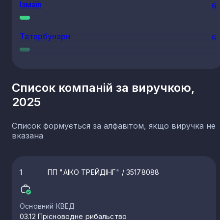
Ізмаїл
6
Татарбунари
6
Випасне
5
Список компаній за виручкою,
2025
Приморське
5
Список формується за алфавітом, якщо виручка не
Рені
5
вказана
Балта
5
1
ПП "АІКО ТРЕЙДІНГ"
/ 35178088
Затока
4
Основний КВЕД
03.12 Прісноводне рибальство