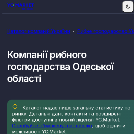
КВЕДи рибних господарств
Каталог компаній України
Рибне господарство У
03.11
Морське рибальство
03.12
Прісноводне рибальство
Компанії рибного
03.21
Морське рибництво (аквакультура)
03.22
Прісноводне рибництво (аквакультура)
господарства Одеської
області
Каталог надає лише загальну статистику по
ринку. Детальні дані, контакти та розширені
фільтри доступні в повній ліцензії YC.Market.
Спробуйте обмежену trial-версію
, щоб оцінити
можливості YC.Market.