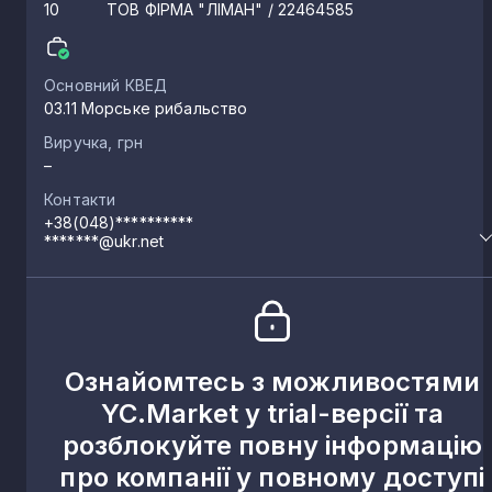
10
ТОВ ФІРМА "ЛІМАН"
/ 22464585
Градениці
2
Основний КВЕД
03.11 Морське рибальство
Кодима
2
Виручка, грн
–
Руська Слобідка
Контакти
1
+38(048)**********
*******@ukr.net
Старосілля
1
Красна Коса
1
Ознайомтесь з можливостями
YC.Market у trial-версії та
Стара Царичанка
1
розблокуйте повну інформацію
про компанії у повному доступі
Нова Олексіївка
1