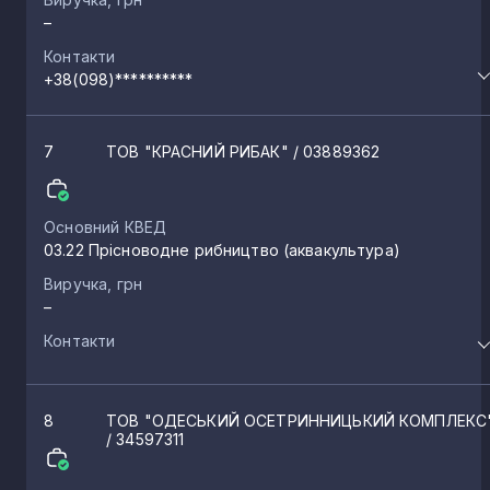
–
Софіївка
2
Контакти
+38(098)**********
Василівка
2
7
ТОВ "КРАСНИЙ РИБАК"
/ 03889362
Ларжанка
2
Основний КВЕД
03.22 Прісноводне рибництво (аквакультура)
Суворове
2
Виручка, грн
–
Великодолинське
2
Контакти
Солтанівка
2
8
ТОВ "ОДЕСЬКИЙ ОСЕТРИННИЦЬКИЙ КОМПЛЕКС
/ 34597311
Степанівка
2