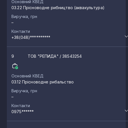
Основний КВЕД
03.22 Прісноводне рибництво (аквакультура)
Павлівка
2
Виручка, грн
–
Овідіополь
Контакти
2
+38(048)**********
Таїрове
2
9
ТОВ "РЕПИДА"
/ 38543254
Фонтанка
2
Основний КВЕД
03.12 Прісноводне рибальство
Молога
2
Виручка, грн
–
Лиманське
Контакти
2
0975******
Новосільське
2