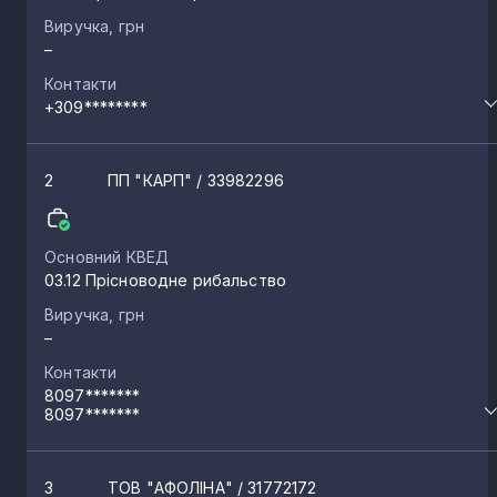
Арциз
4
Виручка, грн
–
Контакти
Нерубайське
4
+309********
Бурлача Балка
4
2
ПП "КАРП"
/ 33982296
Яськи
4
Основний КВЕД
03.12 Прісноводне рибальство
Тузли
4
Виручка, грн
–
Контакти
Холодна Балка
4
8097*******
8097*******
Сичавка
4
3
ТОВ "АФОЛІНА"
/ 31772172