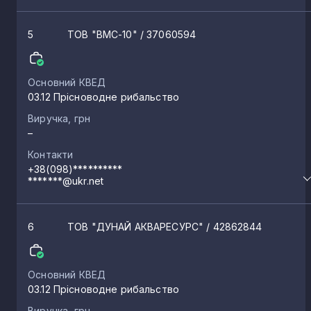
Чорноморськ
3
5
ТОВ "ВМС-10"
/ 37060594
Роздільна
3
Основний КВЕД
03.12 Прісноводне рибальство
Сергіївка
3
Виручка, грн
–
Контакти
Лебедівка
3
+38(098)**********
*******@ukr.net
Чорноморське
3
6
ТОВ "ДУНАЙ АКВАРЕСУРС"
/ 42862844
Ананьїв
3
Основний КВЕД
03.12 Прісноводне рибальство
Салгани
2
Виручка, грн