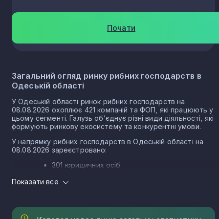
Почати
Абрикосове
1
Бритівка
1
Загальний огляд ринку рибних господарств в
Одеській області
Табаки
1
У Одеській області ринок рибних господарств на
08.08.2026 охоплює 421 компаній та ФОП, які працюють у
цьому сегменті. Галузь об’єднує різні види діяльності, які
Дмитрівка
1
формують ринкову екосистему та конкурентні умови.
У напрямку рибних господарств в Одеській області на
08.08.2026 зареєстровано:
Олександрівка
1
301 юридичних осіб
120 ФОП
Показати все
Серпневе
1
Структура ринку рибних господарств в Одеській
області
Вільне