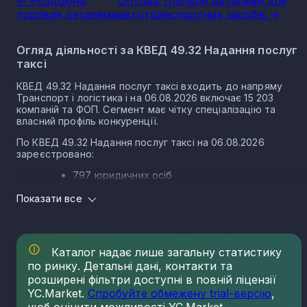
<- Роздрібна
Оптова торгівля деталями для
торгівля деталями
автотранспортних засобів ->
Огляд діяльності за КВЕД 49.32 Надання послуг
таксі
КВЕД 49.32 Надання послуг таксі входить до напряму
Транспорт і логістика і на 06.08.2026 включає 15 203
компаній та ФОП. Сегмент має чітку спеціалізацію та
власний профіль конкуренції.
По КВЕД 49.32 Надання послуг таксі на 06.08.2026
зареєстровано:
797 юридичних осіб
14 406 ФОП
Показати все
Розподіл компаній по КВЕД 49.32 Надання послуг
таксі за регіонами
Каталог надає лише загальну статистику
Найбільша концентрація компаній по КВЕД 49.32 Надання
послуг таксі на 06.08.2026 спостерігається у:
по ринку. Детальні дані, контакти та
розширені фільтри доступні в повній ліцензії
Автономна Республіка Крим - 2 816
YC.Market.
Спробуйте обмежену trial-версію
,
Донецька область - 2 200