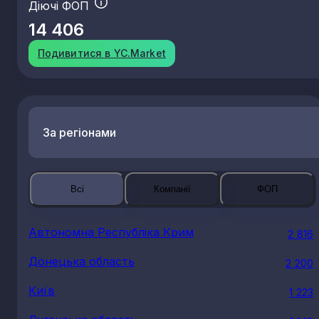
Діючі ФОП
14 406
Подивитися в YC.Market
За регіонами
Всі
Компанії
ФОП
Автономна Республіка Крим
2 816
Донецька область
2 200
Київ
1 223