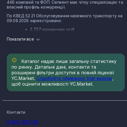
446 компаній та ФОП. Сегмент має чітку спеціалізацію та
власний профіль конкуренції.
По КВЕД 52.21 Обслуговування наземного транспорту на
09.08.2026 зареєстровано:
2 737 юридичних осіб
3 709 ФОП
Показати все
Розподіл компаній по КВЕД 52.21 Обслуговування
наземного транспорту за регіонами
Каталог надає лише загальну статистику
Найбільша концентрація компаній по КВЕД 52.21
Обслуговування наземного транспорту на 09.08.2026
по ринку. Детальні дані, контакти та
спостерігається у:
розширені фільтри доступні в повній ліцензії
YC.Market.
Спробуйте обмежену trial-версію
,
м. Київ - 1 290
щоб оцінити можливості YC.Market.
Донецька область - 602
Дніпропетровська область - 580
Автономна Республіка Крим - 488
Одеська область - 448
Контакти
Луганська область - 373
0 800 302 120
Київська область - 337