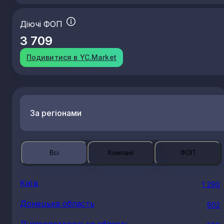
Діючі ФОП
3 709
Подивитися в YC.Market
За регіонами
Всі
Компанії
ФОП
Київ
1 290
Донецька область
602
Дніпропетровська область