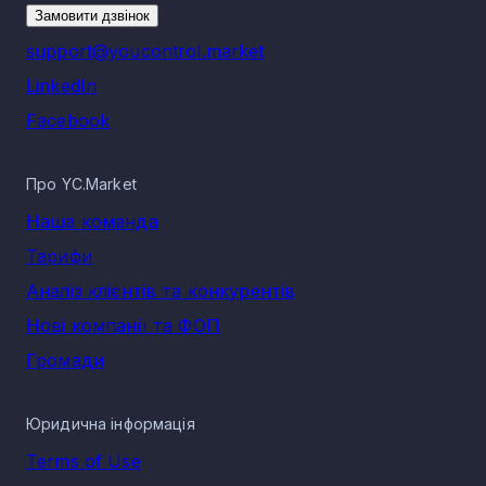
Львівська область - 285
Замовити дзвінок
Харківська область - 228
support@youcontrol.market
Миколаївська область - 179
LinkedIn
Розмір ринку за виторгом по КВЕД 52.21
Facebook
Обслуговування наземного транспорту
Сукупна виручка у КВЕД 52.21 Обслуговування наземного
транспорту напрямку Транспорт і логістика за 2025 рік
Про YC.Market
становить 9 409 126 600 грн, що відображає економічну
активність сегмента.
Наша команда
Тарифи
Аналіз клієнтів та конкурентів
Нові компанії та ФОП
Громади
Юридична інформація
Terms of Use