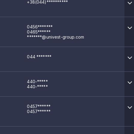
+38(044)**********
0456*******
0465******
*******@univest-group.com
044 *******
440-*****
440-*****
0457******
0457******