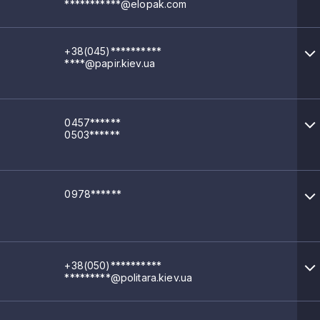
***********@elopak.com
+38(045)**********
****@papir.kiev.ua
0457******
0503******
значення
0978******
+38(050)**********
*********@politara.kiev.ua