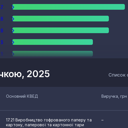
7
6
6
5
5
4
учкою, 2025
Список 
3
2
Основний КВЕД
Виручка, грн
2
2
17.21 Виробництво гофрованого паперу та
–
2
картону, паперової та картонної тари