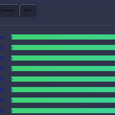
Компанії
ФОП
14
13
10
10
10
10
9
8