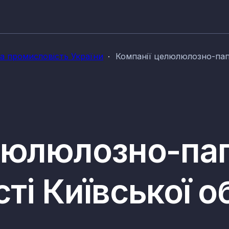
 промисловість України
Компанії целюлюлозно-пап
люлюлозно-па
і Київської о