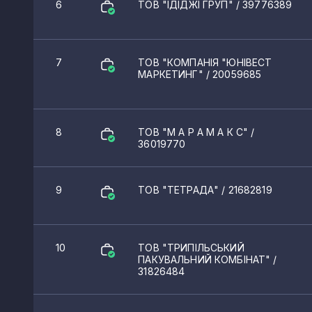
6
ТОВ "ІДІДЖІ ГРУП"
/ 39776389
Коцюбинське
Макарів
7
ТОВ "КОМПАНІЯ "ЮНІВЕСТ
МАРКЕТИНГ"
/ 20059685
Кагарлик
Зорівка
Трипілля
8
ТОВ "М А Р А М А К С"
/
36019770
Хотів
Тарасівка
9
ТОВ "ТЕТРАДА"
/ 21682819
Новосілки
Дослідницьке
10
ТОВ "ТРИПІЛЬСЬКИЙ
ПАКУВАЛЬНИЙ КОМБІНАТ"
/
31826484
Фурси
Лемешівка