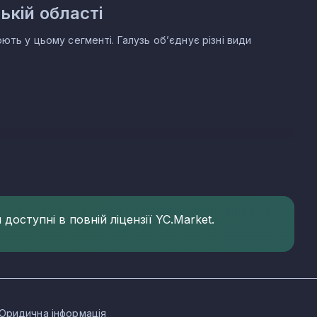
кій області
ють у цьому сегменті. Галузь об’єднує різні види
бласті
ою частку зареєстрованих компаній. Основні КВЕД
8.2026:
доступні в повній ліцензії YC.Market.
Юридична інформація