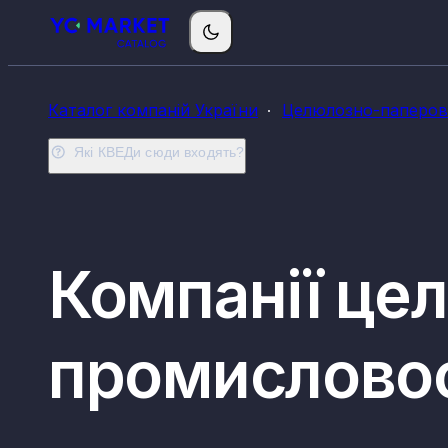
Каталог компаній України
Целюлозно-паперова
Які КВЕДи сюди входять?
Компанії це
промисловост