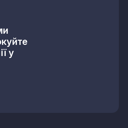
ми
окуйте
ї у