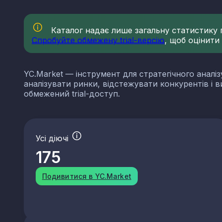
Каталог надає лише загальну статистику по
Спробуйте обмежену trial-версію
, щоб оцінити
YC.Market — інструмент для стратегічного аналіз
аналізувати ринки, відстежувати конкурентів і 
обмежений trial-доступ.
Усі діючі
175
Подивитися в YC.Market