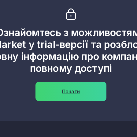
1
1
Ознайомтесь з можливостя
1
arket у trial-версії та розбл
1
овну інформацію про компані
1
повному доступі
1
1
Почати
1
1
1
1