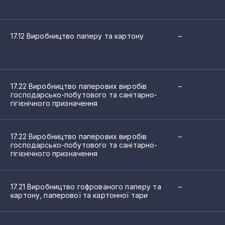
2
рової промисловості
2
17.12 Виробництво паперу та картону
–
2
и
2
тону
17.22 Виробництво паперових виробів
–
аперу та картону, паперової та картонної тари
господарсько-побутового та санітарно-
2
гігієнічного призначення
обів господарсько-побутового та санітарно-гігієнічного при
2
нцелярських виробів
17.22 Виробництво паперових виробів
–
1
 з паперу та картону
господарсько-побутового та санітарно-
гігієнічного призначення
1
1
17.21 Виробництво гофрованого паперу та
–
картону, паперової та картонної тари
1
1