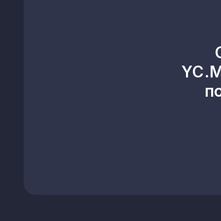
Красилівка
Святопетрівське
Калинівка
YC.M
Катюжанка
п
Старі Петрівці
Калинівка
Велика Снітинка
Гребінки
Мала Олександрівка
Паришків
Березань