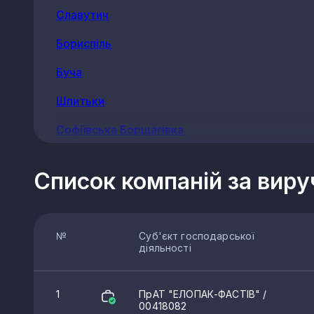
Славутич
Бориспіль
Буча
Шпитьки
Софіївська Борщагівка
Переяслав
Список компаній за вир
Крюківщина
Новосілки
№
Суб'єкт господарської
Узин
діяльності
Білогородка
1
ПрАТ "ЕЛОПАК-ФАСТІВ"
/
Копилів
00418082