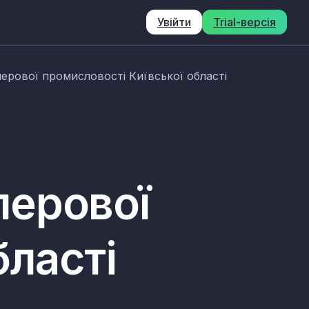
Увійти
Trial-версія
ерової промисловості Київської області
перової
бласті