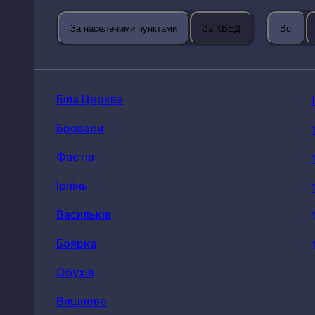
За населеними пунктами
За КВЕД
Всі
Біла Церква
Бровари
Фастів
Ірпінь
Васильків
Боярка
Обухів
Вишневе