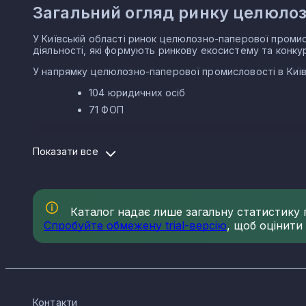
Загальний огляд ринку целюлозн
Гостомель
У Київській області ринок целюлозно-паперової промисл
Зрайки
діяльності, які формують ринкову екосистему та конку
У напрямку целюлозно-паперової промисловості в Київс
Ворзель
104 юридичних осіб
Дмитрівка
71 ФОП
Старі Безрадичі
Структура ринку целюлозно-папе
Показати все
Глеваха
Ринок целюлозно-паперової промисловості в Київській
целюлозно-паперової промисловості в Київській області
Оленівка
17.21 Виробництво гофрованого паперу - 68
Каталог надає лише загальну статистику по
17.23 Виробництво паперових канцелярських
Спробуйте обмежену trial-версію
, щоб оцінити
17.29 Виробництво виробів з паперу та карт
17.22 Виробництво паперових виробів госп
17.12 Виробництво паперу та картону - 7
17.11 Виробництво паперової маси - 2
Контакти