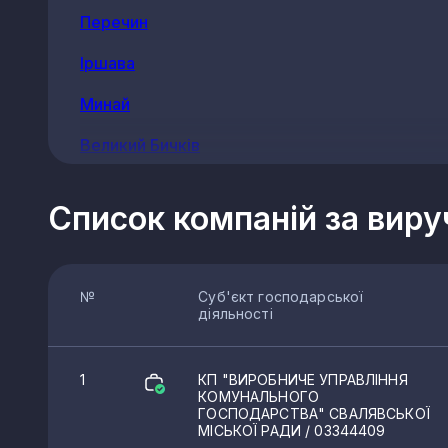
Перечин
Іршава
Минай
Великий Бичків
Тересва
Список компаній за вир
Кольчино
Нересниця
№
Суб'єкт господарської
Рахів
діяльності
Буштино
1
КП "ВИРОБНИЧЕ УПРАВЛІННЯ
Нижня Апша
КОМУНАЛЬНОГО
ГОСПОДАРСТВА" СВАЛЯВСЬКОЇ
Руське Поле
МІСЬКОЇ РАДИ
/ 03344409
КВЕДи утилізації