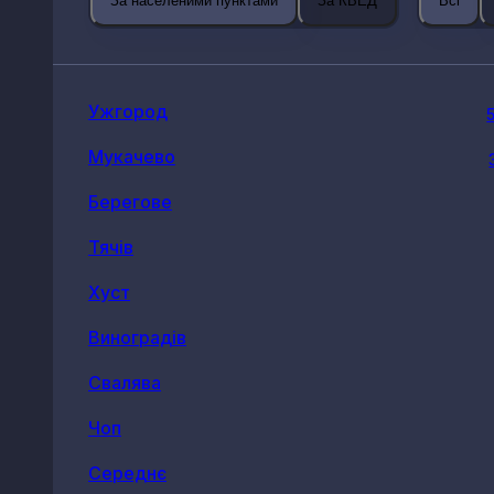
За населеними пунктами
За КВЕД
Всі
Ужгород
Мукачево
Берегове
Тячів
Хуст
Виноградів
Свалява
Чоп
Середнє