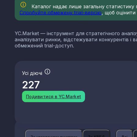
Каталог надає лише загальну статистику по
Спробуйте обмежену trial-версію
, щоб оцінити
YC.Market — інструмент для стратегічного аналіз
аналізувати ринки, відстежувати конкурентів і 
обмежений trial-доступ.
Усі діючі
227
Подивитися в YC.Market