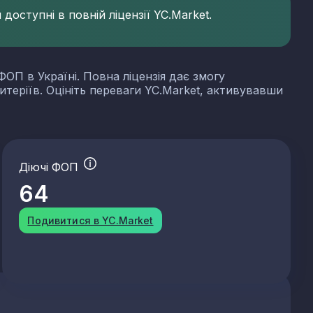
доступні в повній ліцензії YC.Market.
ФОП в Україні. Повна ліцензія дає змогу
итеріїв. Оцініть переваги YC.Market, активувавши
Діючі ФОП
64
Подивитися в YC.Market