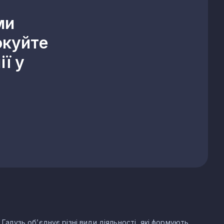
ми
окуйте
ї у
 Галузь об’єднує різні види діяльності, які формують