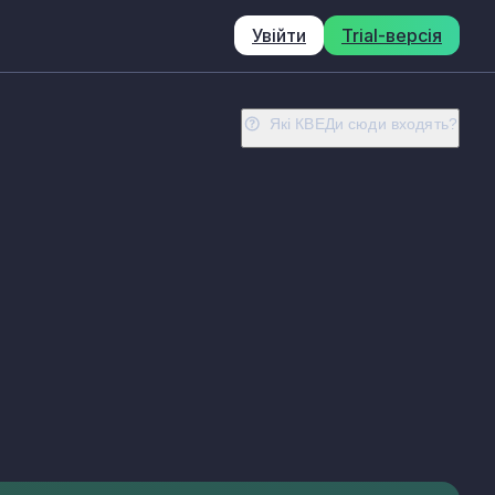
Увійти
Trial-версія
Які КВЕДи сюди входять?