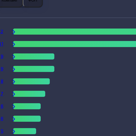
Компанії
ФОП
52
31
9
9
8
7
6
6
5