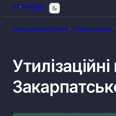
Каталог компаній України
Утилізація України
Утилізаційні
Закарпатсько