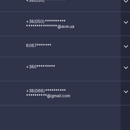
+38(050)**********
+38(050)**********
***************@ave.ua
8067*******
+380*********
+38(066)**********
**********@gmail.com