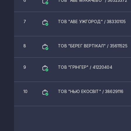
6
ТОВ "АВЕ МУКАЧЕВО"
/ 36523372
Грушово
Сіль
7
ТОВ "АВЕ УЖГОРОД"
/ 38330105
Оріховиця
Анталовці
8
ТОВ "БЕРЕГ ВЕРТІКАЛ"
/ 35611525
Коритняни
9
ТОВ "ГРІНГЕР"
/ 41220404
Ракош
Копашново
10
ТОВ "НЬЮ ЕКОСВІТ"
/ 38629116
Рокосово
Батрадь
Новобарово
Лоза