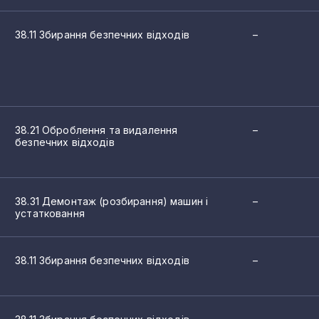
2
38.11 Збирання безпечних відходів
–
2
ів
одів
2
безпечних відходів
2
небезпечних відходів
38.21 Оброблення та видалення
–
шин і устатковання
2
безпечних відходів
х відходів
2
одження з відходами
и та брухтом
2
38.31 Демонтаж (розбирання) машин і
–
устатковання
2
1
38.11 Збирання безпечних відходів
–
1
1