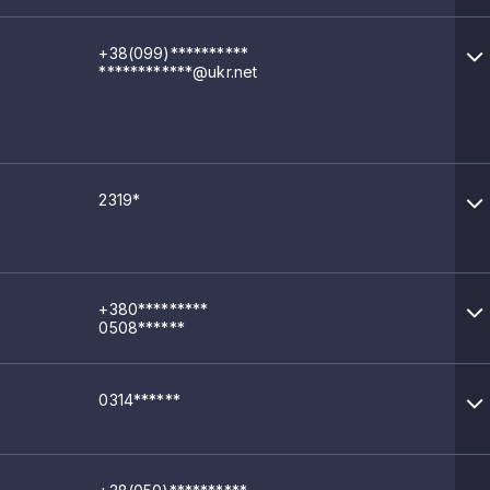
+38(099)**********
************@ukr.net
2319*
+380*********
0508******
0314******