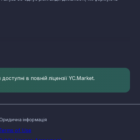
х компаній. Основні КВЕД утилізації в Закарпатській
доступні в повній ліцензії YC.Market.
Юридична інформація
Terms of Use