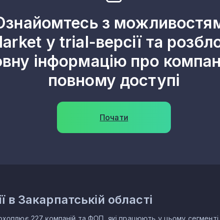
1
Ознайомтесь з можливостя
arket у trial-версії та розбл
1
овну інформацію про компані
1
повному доступі
1
1
Почати
1
1
1
1
ї в Закарпатській області
1
1
 охоплює 227 компаній та ФОП, які працюють у цьому сегменті.