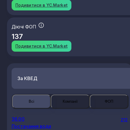
Подивитися в YC.Market
Діючі ФОП
137
Подивитися в YC.Market
За КВЕД
Всі
Компанії
ФОП
36.00
212
Постачання води