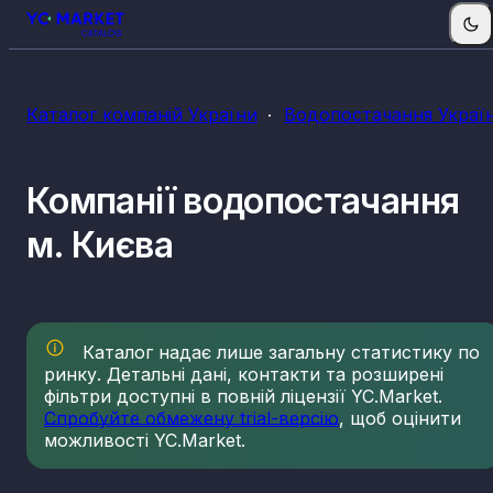
КВЕДи водопостачання
Каталог компаній України
Водопостачання Украї
36.00
Забір, очищення та постачання води
37.00
Каналізація, відведення й очищення стічних вод
Компанії водопостачання
м. Києва
Каталог надає лише загальну статистику по
ринку. Детальні дані, контакти та розширені
фільтри доступні в повній ліцензії YC.Market.
Спробуйте обмежену trial-версію
, щоб оцінити
можливості YC.Market.