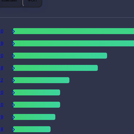
Компанії
ФОП
50
29
20
18
12
10
10
9
8