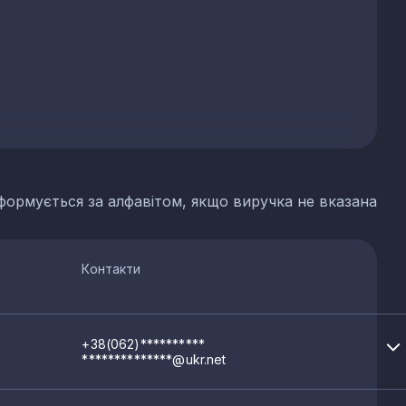
формується за алфавітом, якщо виручка не вказана
Контакти
+38(062)**********
**************@ukr.net