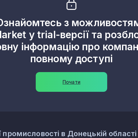
1
Ознайомтесь з можливостя
1
arket у trial-версії та розбл
1
овну інформацію про компані
1
повному доступі
1
1
Почати
1
1
1
1
ї промисловості в Донецькій області
1