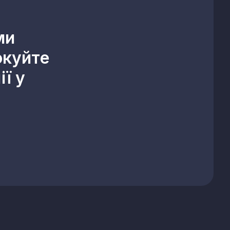
ми
окуйте
ї у