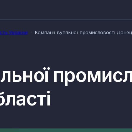
сть України
Компанії вугільної промисловості Донец
ільної промис
бласті