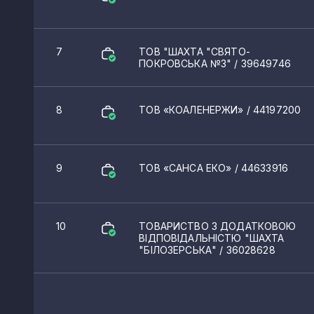
Південне
Булавинське
7
ТОВ "ШАХТА "СВЯТО-
ПОКРОВСЬКА №3"
/ 39649746
Ольховатка
Дебальцеве
8
ТОВ «КОАЛЕНЕРЖИ»
/ 44197200
Розівка
Стрюкове
9
ТОВ «САНСА ЕКО»
/ 44633916
Пелагіївка
Розсипне
10
ТОВАРИСТВО З ДОДАТКОВОЮ
ВІДПОВІДАЛЬНІСТЮ "ШАХТА
Моспине
"БІЛОЗЕРСЬКА"
/ 36028628
Зугрес
Зуївка