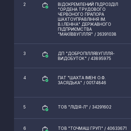
2
ВІДОКРЕМЛЕНИЙ ПІДРОЗДІЛ
Гірник
"ОРДЕНА ТРУДОВОГО
ЧЕРВОНОГО ПРАПОРА
Селидове
ШАХТОУПРАВЛІННЯ ІМ.
КВЕДи вугільної проми
В.І.ЛЕНІНА" ДЕРЖАВНОГО
ПІДПРИЄМСТВА
Вуглегірськ
"МАКІЇВВУГІЛЛЯ"
/ 26391038
Жданівка
05.10
Добування кам'яного вугіл
3
ДП "ДОБРОПІЛЛЯВУГІЛЛЯ-
Московське
05.20
Добування бурого вугілля
ВИДОБУТОК"
/ 43895975
19.10
Виробництво коксу та кокс
Харцизьк
4
ПАТ "ШАХТА ІМЕНІ О.Ф.
Лиман
ЗАСЯДЬКА"
/ 00174846
Олександрівка
Білозерське
5
ТОВ "ЛІДІЯ-Л"
/ 34291602
Білицьке
Новогродівка
6
ТОВ "ТОЧМАШ ГРУП"
/ 40633671