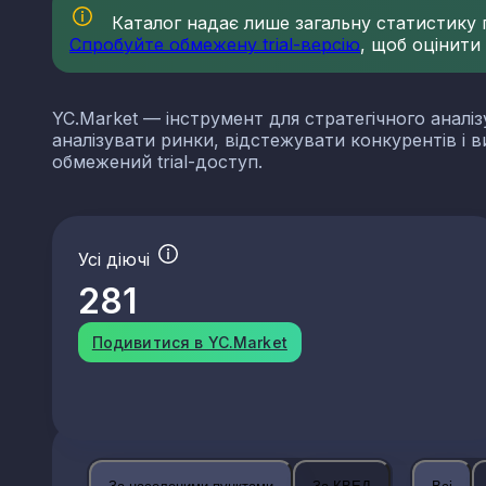
Каталог надає лише загальну статистику по
Спробуйте обмежену trial-версію
, щоб оцінити
YC.Market — інструмент для стратегічного аналіз
аналізувати ринки, відстежувати конкурентів і 
обмежений trial-доступ.
Усі діючі
281
Подивитися в YC.Market