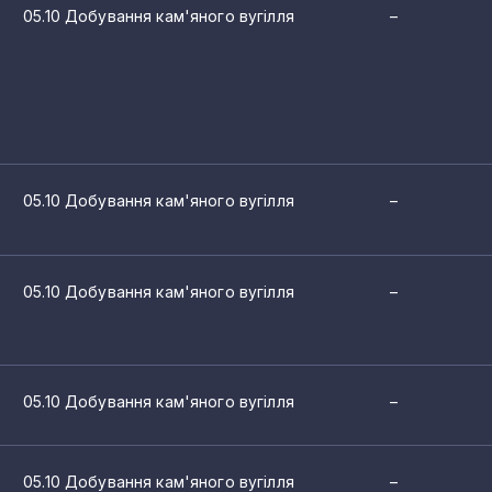
05.10 Добування кам'яного вугілля
–
3
3
словості
2
2
ля
05.10 Добування кам'яного вугілля
–
2
опродуктів
2
05.10 Добування кам'яного вугілля
–
2
2
2
05.10 Добування кам'яного вугілля
–
2
2
05.10 Добування кам'яного вугілля
–