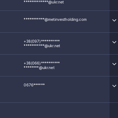
*************@ukr.net
***********@metinvestholding.com
+38(097)**********
***********@ukr.net
+38(066)**********
********@ukr.net
0676******