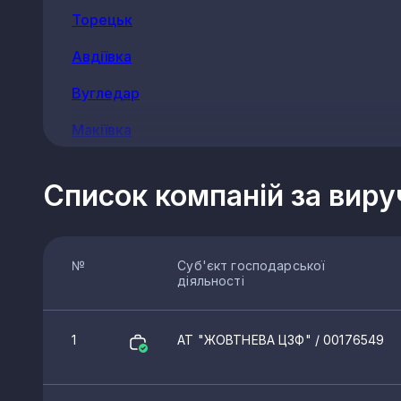
Торецьк
Авдіївка
Вугледар
Макіївка
Добропілля
Список компаній за вир
Слов’янськ
Хрестівка
№
Суб'єкт господарської
Дружківка
діяльності
Горлівка
1
АТ "ЖОВТНЕВА ЦЗФ"
/ 00176549
Костянтинівка
Новодонецьке