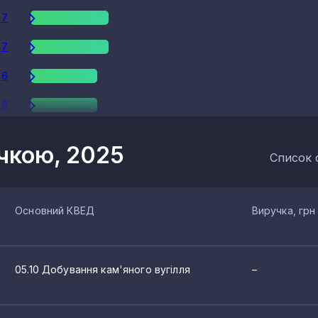
7
7
6
6
6
учкою, 2025
Список 
5
5
Основний КВЕД
Виручка, грн
5
4
05.10 Добування кам'яного вугілля
–
3
3