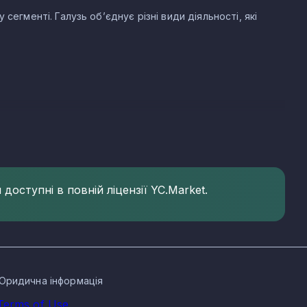
егменті. Галузь об’єднує різні види діяльності, які
реєстрованих компаній. Основні КВЕД вугільної
доступні в повній ліцензії YC.Market.
унктах Донецької області
селених пунктах:
Юридична інформація
Terms of Use