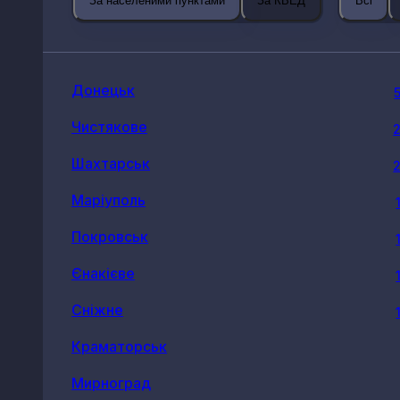
За населеними пунктами
За КВЕД
Всі
Донецьк
Чистякове
Шахтарськ
Маріуполь
Покровськ
Єнакієве
Сніжне
Краматорськ
Мирноград