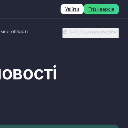
Увійти
Trial-версія
ької області
Які КВЕДи сюди входять?
ловості