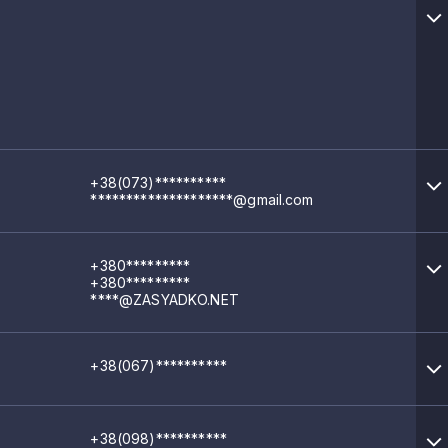
+38(073)**********
********************@gmail.com
+380*********
+380*********
****@ZASYADKO.NET
+38(067)**********
+38(098)**********