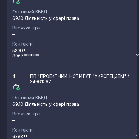
Основний КВЕД
Чигирин
4
69.10 Діяльність у сфері права
Виручка, грн
–
Кайтанівка
3
Контакти
5830*
Благодатне
8067*******
3
Верхнячка
4
ПП "ПРОЕКТНИЙ ІНСТИТУТ "УКРСПЕЦЗЕМ"
/
3
34661067
Шевченка
3
Основний КВЕД
69.10 Діяльність у сфері права
Виручка, грн
Свидівок
3
–
Контакти
Дубіївка
6383**
3