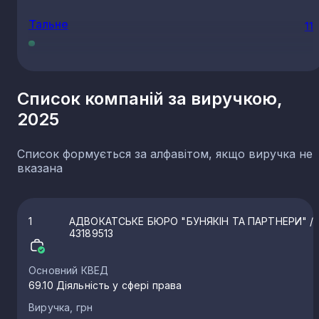
Тальне
11
Жашків
11
Список компаній за виручкою,
2025
Христинівка
11
Список формується за алфавітом, якщо виручка не
Катеринопіль
10
вказана
Монастирище
10
1
АДВОКАТСЬКЕ БЮРО "БУНЯКІН ТА ПАРТНЕРИ"
/
43189513
Червона Слобода
10
Основний КВЕД
69.10 Діяльність у сфері права
Корсунь-Шевченківський
8
Виручка, грн