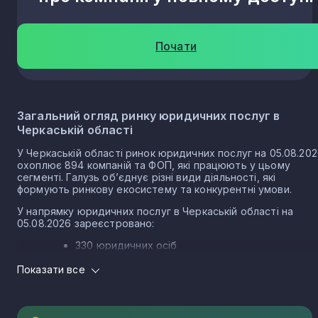
Деньги
1
Почати
Коробівка
1
Щербинівка
1
Загальний огляд ринку юридичних послуг в
Черкаській області
Іркліїв
У Черкаській області ринок юридичних послуг на 05.08.20
1
охоплює 894 компаній та ФОП, які працюють у цьому
сегменті. Галузь об’єднує різні види діяльності, які
формують ринкову екосистему та конкурентні умови.
Вереміївка
1
У напрямку юридичних послуг в Черкаській області на
05.08.2026 зареєстровано:
Москаленки
330 юридичних осіб
1
564 ФОП
Показати все
Структура ринку юридичних послуг в Черкаській
Степове
1
області