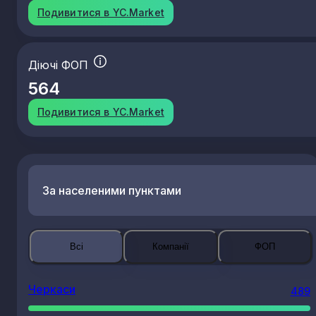
Подивитися в YC.Market
Діючі ФОП
564
Подивитися в YC.Market
За населеними пунктами
Всі
Компанії
ФОП
Черкаси
489