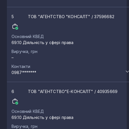
Сагунівка
5
ТОВ "АГЕНТСТВО "КОНСАЛТ"
/ 37596682
3
Ватутіне
2
Основний КВЕД
69.10 Діяльність у сфері права
Виручка, грн
Юрківка
2
–
Контакти
Вільховець
0987*******
2
Яблунівка
6
ТОВ "АГЕНТСТВО"Е-КОНСАЛТ"
/ 40935669
2
Гельмязів
2
Основний КВЕД
69.10 Діяльність у сфері права
Виручка, грн
Піщане
2