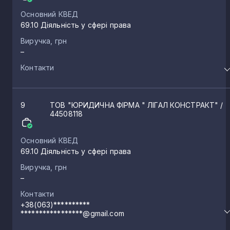
Кавунівка
1
Основний КВЕД
69.10 Діяльність у сфері права
Почапинці
1
Виручка, грн
–
Контакти
Киселівка
1
Карашина
1
9
ТОВ "ЮРИДИЧНА ФІРМА " ЛІГАЛ КОНСТРАКТ"
/
44508118
Петрушки
1
Основний КВЕД
69.10 Діяльність у сфері права
Виручка, грн
Кобринова Гребля
1
–
Контакти
Червоне
1
+38(063)**********
*****************@gmail.com