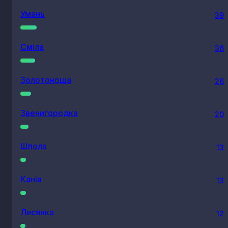
Умань
39
Сміла
36
Золотоноша
26
Звенигородка
20
Шпола
13
Канів
13
Лисянка
12