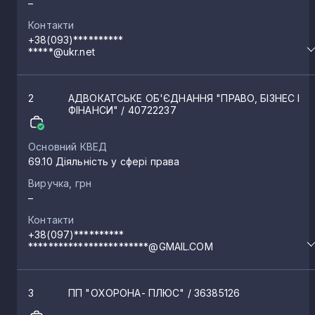
–
Контакти
Городище
7
+38(093)**********
*****@ukr.net
Драбів
6
2
АДВОКАТСЬКЕ ОБ'ЄДНАННЯ "ПРАВО, БІЗНЕС І
ФІНАНСИ"
/ 40722237
Чорнобай
6
Основний КВЕД
69.10 Діяльність у сфері права
Кам’янка
6
Виручка, грн
–
Маньківка
5
Контакти
+38(097)**********
************************@GMAIL.COM
Худяки
5
3
ПП "ОХОРОНА- ПЛЮС"
/ 36385126
Мошни
4