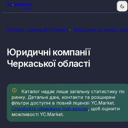
КВЕДи юридичних послуг
Каталог компаній України
Юридичні компанії Укр
69.10
Діяльність у сфері права
Юридичні компанії
Черкаської області
Каталог надає лише загальну статистику по
ринку. Детальні дані, контакти та розширені
фільтри доступні в повній ліцензії YC.Market.
Спробуйте обмежену trial-версію
, щоб оцінити
можливості YC.Market.