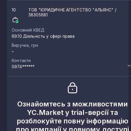
Здобуток
1
10
ТОВ "ЮРИДИЧНЕ АГЕНТСТВО "АЛЬЯНС"
/
38305681
Васильків
1
Основний КВЕД
69.10 Діяльність у сфері права
Журавка
1
Виручка, грн
–
Лебедин
Контакти
1
0974******
Богуславець
1
Богдани
1
Ознайомтесь з можливостями
YC.Market у trial-версії та
Михайлівка
1
розблокуйте повну інформацію
про компанії у повному доступі