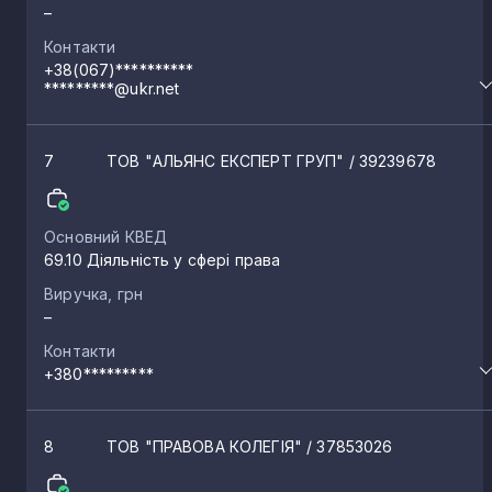
–
Контакти
Яснозір’я
+38(067)**********
2
*********@ukr.net
Виноград
1
7
ТОВ "АЛЬЯНС ЕКСПЕРТ ГРУП"
/ 39239678
В’язівок
1
Основний КВЕД
69.10 Діяльність у сфері права
Озірна
1
Виручка, грн
–
Контакти
Шубині Стави
1
+380*********
Стебне
1
8
ТОВ "ПРАВОВА КОЛЕГІЯ"
/ 37853026