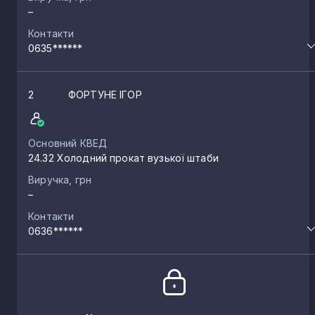
–
Контакти
0635******
2
ФОРТУНЕ ІГОР
Основний КВЕД
24.32 Холодний прокат вузької штаби
Виручка, грн
–
Контакти
0636******