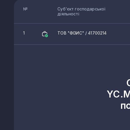
№
Суб'єкт господарської
діяльності
1
ТОВ "ФІЗИС"
/ 41700214
YC.M
п