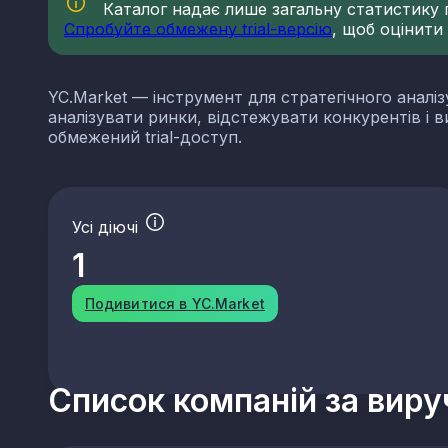
Каталог надає лише загальну статистику по
Спробуйте обмежену trial-версію
, щоб оцінити
YC.Market — інструмент для стратегічного аналіз
аналізувати ринки, відстежувати конкурентів і 
обмежений trial-доступ.
Усі діючі
1
Подивитися в YC.Market
Список компаній за вир