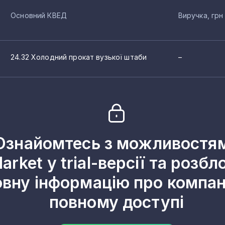
Основний КВЕД
Виручка, грн
24.32 Холодний прокат вузької штаби
–
Ознайомтесь з можливостя
arket у trial-версії та розбл
овну інформацію про компані
повному доступі