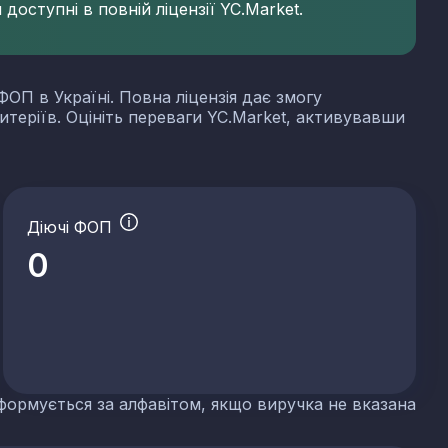
доступні в повній ліцензії YC.Market.
ФОП в Україні. Повна ліцензія дає змогу
итеріїв. Оцініть переваги YC.Market, активувавши
Діючі ФОП
0
формується за алфавітом, якщо виручка не вказана