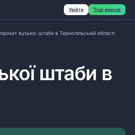
Увійти
Trial-версія
прокат вузької штаби в Тернопільській області
ької штаби в