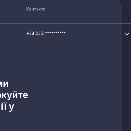
Контакти
+38(035)**********
ми
окуйте
ї у