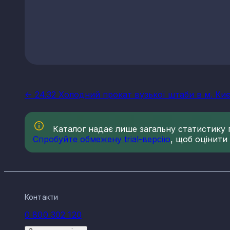
<- 24.32 Холодний прокат вузької штаби в м. Киє
Каталог надає лише загальну статистику по
Спробуйте обмежену trial-версію
, щоб оцінити
Контакти
0 800 302 120