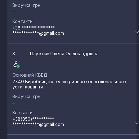
Виручка, грн
–
Контакти
+38 ***************
************@gmail.com
3
Плужник Олеся Олександрівна
Основний КВЕД
27.40 Виробництво електричного освітлювального
устатковання
Виручка, грн
–
Контакти
+38(050)**********
************@gmail.com