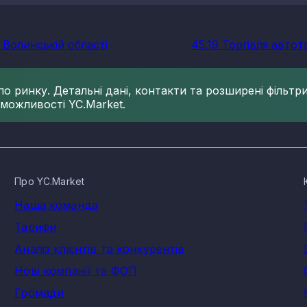
 Волинській області
45.19 Торгівля авто
 ринку. Детальні дані, контакти та розширені фільтри 
 можливості YC.Market.
Про YC.Market
Наша команда
Тарифи
Аналіз клієнтів та конкурентів
Нові компанії та ФОП
Громади