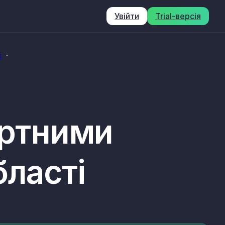
Увійти
Trial-версія
і
ортними
бласті