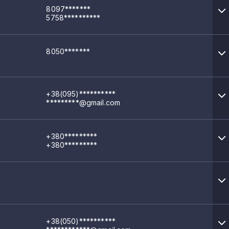
8097*******
5758**********
8050*******
+38(095)**********
*********@gmail.com
+380*********
+380*********
+38(050)**********