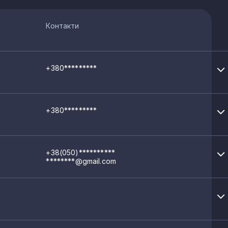
Контакти
+380*********
+380*********
+38(050)**********
********@gmail.com