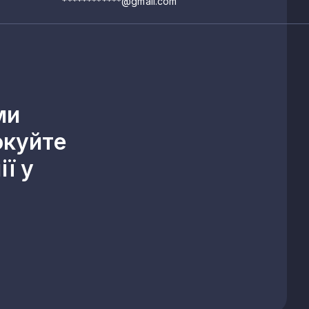
************@gmail.com
ми
окуйте
ї у