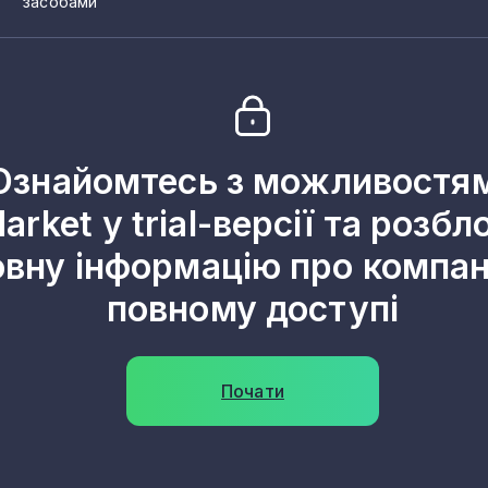
засобами
Ознайомтесь з можливостя
arket у trial-версії та розбл
овну інформацію про компані
повному доступі
Почати