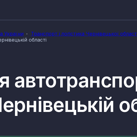
ка України
Транспорт і логістика Чернівецької област
рнівецькій області
вля автотрансп
ернівецькій о