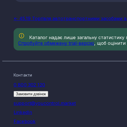
<- 45.19 Торгівля автотранспортними засобами в
Каталог надає лише загальну статистику по
Спробуйте обмежену trial-версію
, щоб оцінити
Контакти
0 800 302 120
Замовити дзвінок
support@youcontrol.market
LinkedIn
Facebook