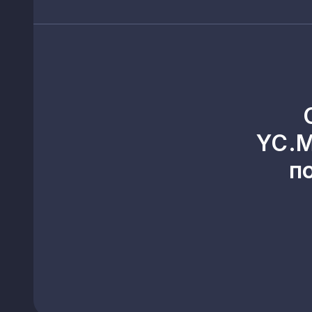
YC.M
п