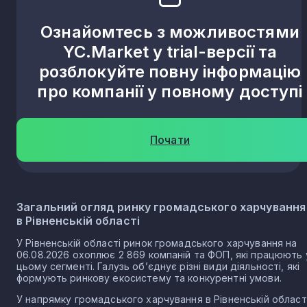
Ознайомтесь з можливостями
Кунин
6
YC.Market у trial-версії та
розблокуйте повну інформацію
Жадківка
6
про компанії у повному доступі
Малинськ
6
Почати
Боремель
5
Загальний огляд ринку громадського харчування
Бистричі
в Рівненській області
5
У Рівненській області ринок громадського харчування на
06.08.2026 охоплює 2 869 компаній та ФОП, які працюють 
Деражне
5
цьому сегменті. Галузь об’єднує різні види діяльності, які
формують ринкову екосистему та конкурентні умови.
У напрямку громадського харчування в Рівненській област
П’ятигори