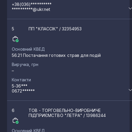
+38(036)**********
Воронки
**********@ukr.net
13
Демидівка
5
ПП "КЛАССІК"
/ 32354953
12
Острожець
12
Основний КВЕД
56.21 Постачання готових страв для подій
Виручка, грн
Городок
12
–
Контакти
Клесів
5-36***
12
0672******
Морозівка
12
6
ТОВ - ТОРГОВЕЛЬНО-ВИРОБНИЧЕ
ПІДПРИЄМСТВО "ЛЕТРА"
/ 13986244
Зоря
11
Основний КВЕД