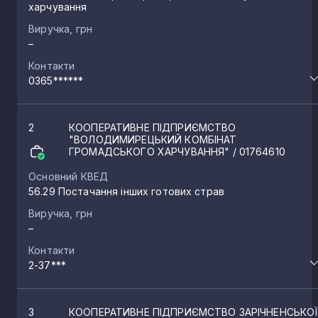
харчування
Бармаки
23
Виручка, грн
–
Корець
22
Контакти
0365******
Квасилів
22
2
КООПЕРАТИВНЕ ПІДПРИЄМСТВО
"ВОЛОДИМИРЕЦЬКИЙ КОМБІНАТ
Здовбиця
ГРОМАДСЬКОГО ХАРЧУВАННЯ"
/ 01764610
21
Основний КВЕД
56.29 Постачання інших готових страв
Клевань
20
Виручка, грн
–
Рокитне
20
Контакти
2-37***
Борове
19
3
КООПЕРАТИВНЕ ПІДПРИЄМСТВО ЗАРІЧНЕНСЬКОЇ