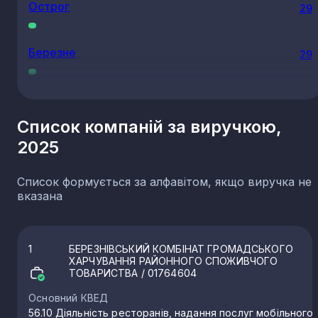
Острог
29
Березне
29
Дубровиця
28
Список компаній за виручкою,
2025
Сапожин
26
Список формується за алфавітом, якщо виручка не
Млинів
24
вказана
Колоденка
24
1
БЕРЕЗНІВСЬКИЙ КОМБІНАТ ГРОМАДСЬКОГО
ХАРЧУВАННЯ РАЙОННОГО СПОЖИВЧОГО
ТОВАРИСТВА
/ 01764604
Володимирець
23
Основний КВЕД
56.10 Діяльність ресторанів, надання послуг мобільного