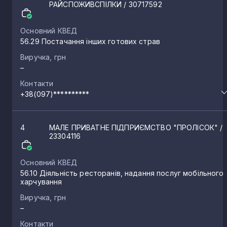
РАЙСПОЖИВСПІЛКИ
/ 30717592
Рокитне
18
Основний КВЕД
56.29 Постачання інших готових страв
Новий Корець
18
Виручка, грн
–
Голичівка
17
Контакти
+38(097)**********
Зарічне
16
4
МАЛЕ ПРИВАТНЕ ПІДПРИЄМСТВО "ПРОЛІСОК"
/
23304116
Мізоч
15
Основний КВЕД
56.10 Діяльність ресторанів, надання послуг мобільного
Біла Криниця
14
харчування
Виручка, грн
–
Обарів
13
Контакти