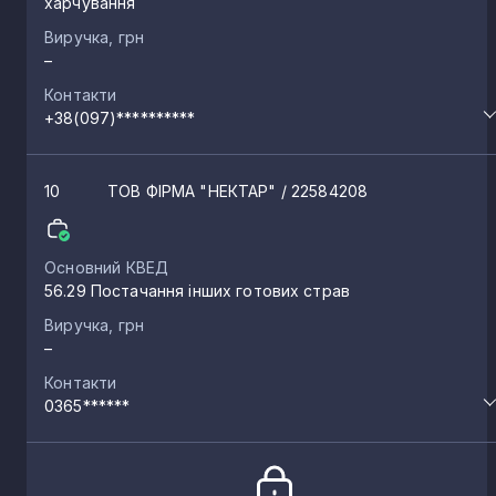
харчування
Виручка, грн
Тараканів
6
–
Контакти
+38(097)**********
Рачин
6
10
ТОВ ФІРМА "НЕКТАР"
/ 22584208
Велика Омеляна
6
Основний КВЕД
Головниця
6
56.29 Постачання інших готових страв
Виручка, грн
Олександрія
6
–
Контакти
0365******
Оженин
6
Панталія
6