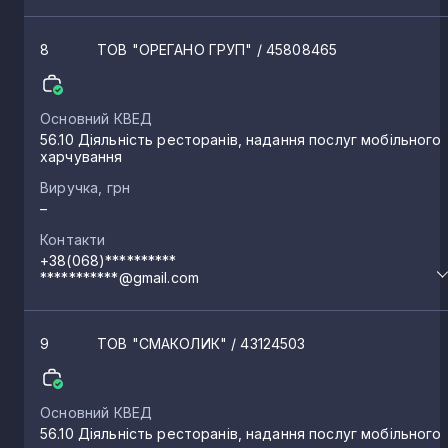
Старе Село
9
8
ТОВ "ОРЕГАНО ГРУП"
/ 45808465
Зелене
8
Основний КВЕД
56.10 Діяльність ресторанів, надання послуг мобільного
харчування
Довговоля
8
Виручка, грн
–
Ставок
Контакти
8
+38(068)**********
***********@gmail.com
Богдашів
7
9
ТОВ "СМАКОЛИК"
/ 43124503
Моквин
7
Основний КВЕД
Старий Корець
56.10 Діяльність ресторанів, надання послуг мобільного
7