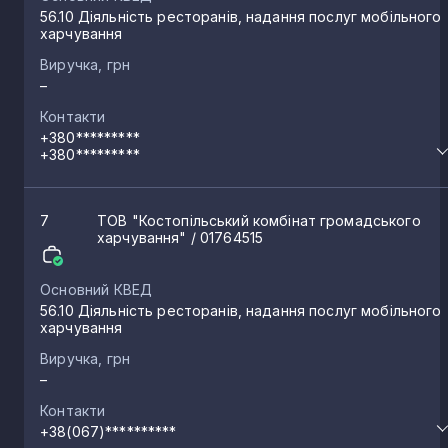
56.10 Діяльність ресторанів, надання послуг мобільного
харчування
Оржів
11
Виручка, грн
–
Гоща
11
Контакти
+380*********
+380*********
Великий Житин
10
7
ТОВ "Костопільський комбінат громадського
Прислуч
9
харчування"
/ 01764515
Основний КВЕД
Шпанів
9
56.10 Діяльність ресторанів, надання послуг мобільного
харчування
Виручка, грн
Бабин
9
–
Контакти
Корнин
9
+38(067)**********