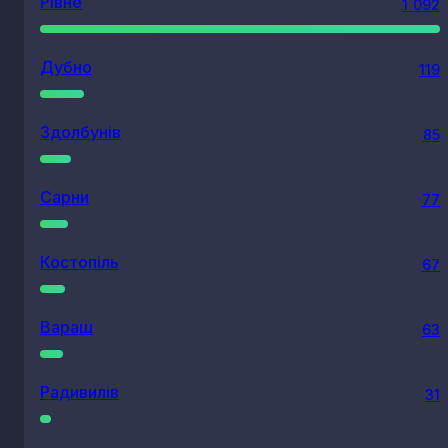
Рівне
1 092
Дубно
119
Здолбунів
85
Сарни
77
Костопіль
67
Вараш
63
Радивилів
31