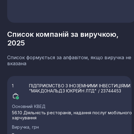
Херсонська область
1 579
Кіровоградська область
1 527
Луганська область
1 403
Список компаній за виручкою,
Севастополь
270
2025
Список формується за алфавітом, якщо виручка не
вказана
1
ПІДПРИЄМСТВО З ІНОЗЕМНИМИ ІНВЕСТИЦІЯМИ
"МАКДОНАЛЬДЗ ЮКРЕЙН ЛТД"
/ 23744453
Основний КВЕД
56.10 Діяльність ресторанів, надання послуг мобільного
харчування
Виручка, грн
–