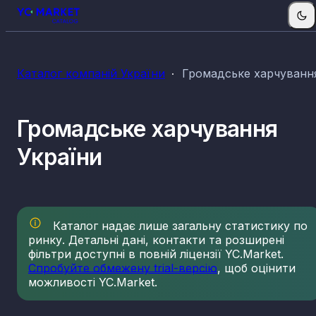
КВЕДи громадського харчування
Каталог компаній України
Громадське харчуванн
56.10
Діяльність ресторанів, надання послуг мобільно
харчування
56.21
Постачання готових страв для подій
Громадське харчування
56.29
Постачання інших готових страв
України
56.30
Обслуговування напоями
Каталог надає лише загальну статистику по
ринку. Детальні дані, контакти та розширені
фільтри доступні в повній ліцензії YC.Market.
Спробуйте обмежену trial-версію
, щоб оцінити
можливості YC.Market.