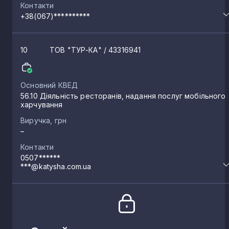
Контакти
+38(067)**********
10
ТОВ "ТУР-КА"
/ 43316941
Основний КВЕД
56.10 Діяльність ресторанів, надання послуг мобільного
харчування
Виручка, грн
–
Контакти
0507******
***@katysha.com.ua