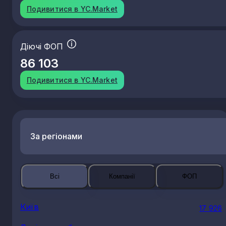
Подивитися в YC.Market
Діючі ФОП
86 103
Подивитися в YC.Market
За регіонами
Всі
Компанії
ФОП
Київ
17 926