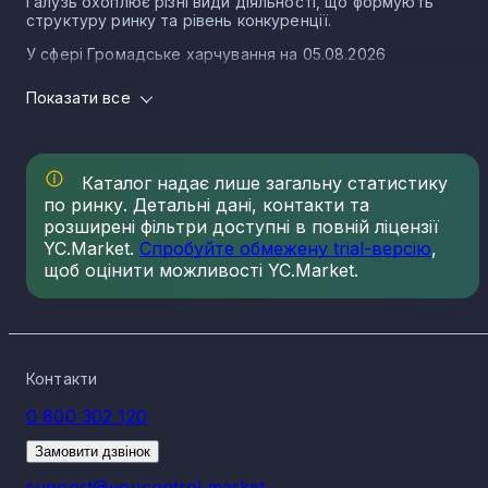
Галузь охоплює різні види діяльності, що формують
структуру ринку та рівень конкуренції.
У сфері Громадське харчування на 05.08.2026
зареєстровано:
Показати все
19 419 юридичних осіб
86 103 ФОП
Структура ринку громадського харчування
Каталог надає лише загальну статистику
по ринку. Детальні дані, контакти та
До напрямку громадського харчування входять різні
КВЕДи, які визначають спеціалізацію та структуру ринку.
розширені фільтри доступні в повній ліцензії
Основні КВЕДи громадського харчування та кількість
YC.Market.
Спробуйте обмежену trial-версію
,
зареєстрованих компаній і ФОП станом на 05.08.2026:
щоб оцінити можливості YC.Market.
56.10 Діяльність ресторанів - 86 407
56.30 Обслуговування напоями - 12 876
56.29 Постачання готових страв - 4 986
56.21 Постачання готових страв для подій - 1
Контакти
253
0 800 302 120
Географія ринку громадського харчування
Замовити дзвінок
Компанії напрямку громадського харчування найбільше
support@youcontrol.market
зосереджені у м. Київ станом на 05.08.2026.