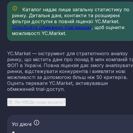
23.13
Виробництво порожнистого скла
Каталог надає лише загальну статистику по
23.14
Виробництво скловолокна
ринку. Детальні дані, контакти та розширені
фільтри доступні в повній ліцензії YC.Market.
23.19
Виробництво й оброблення інших скляних виробі
у тому числі технічних
Спробуйте обмежену trial-версію
, щоб оцінити
можливості YC.Market.
23.20
Виробництво вогнетривких виробів
23.31
Виробництво керамічних плиток і плит
23.32
Виробництво цегли, черепиці та інших будівель
YC.Market — інструмент для стратегічного аналізу
виробів із випаленої глини
ринку, що містить дані про понад 8 млн компаній т
23.41
Виробництво господарських і декоративних
ФОП в Україні. Повна ліцензія дає змогу аналізуват
керамічних виробів
ринки, відстежувати конкурентів і виявляти нові
23.42
Виробництво керамічних санітарно-технічних
можливості за допомогою більш ніж 50 критеріїв.
виробів
Оцініть переваги YC.Market, активувавши
обмежений trial-доступ.
23.43
Виробництво керамічних електроізоляторів та
ізоляційної арматури
Які КВЕДи сюди входять?
23.44
Виробництво інших керамічних виробів технічн
призначення
23.49
Виробництво інших керамічних виробів
23.51
Виробництво цементу
Усі діючі
23.52
Виробництво вапна та гіпсових сумішей