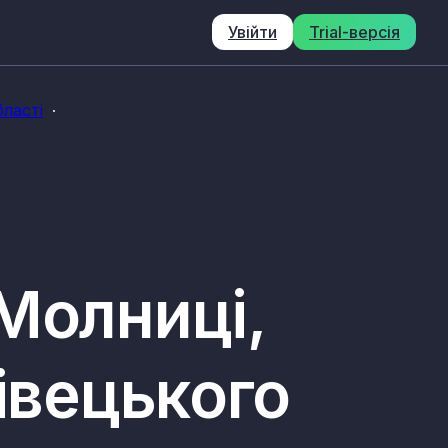
Увійти
Trial-версія
ласті
Молниці,
івецького