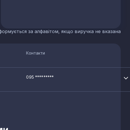
их добрив
формується за алфавітом, якщо виручка не вказана
р'єрів
Контакти
095 *********
ми