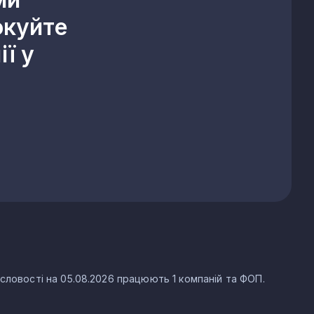
окуйте
ї у
словості на 05.08.2026 працюють 1 компаній та ФОП.