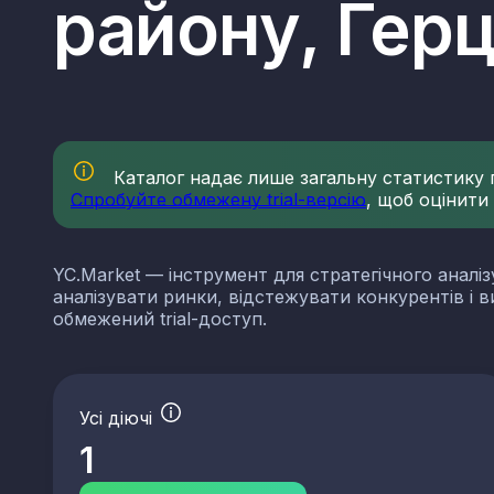
району, Герц
Каталог надає лише загальну статистику по
Спробуйте обмежену trial-версію
, щоб оцінити
YC.Market — інструмент для стратегічного аналіз
аналізувати ринки, відстежувати конкурентів і 
обмежений trial-доступ.
КВЕДи нерудної проми
Усі діючі
1
08.11
Добування декоративного т