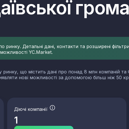
аївської гром
 ринку. Детальні дані, контакти та розширені фільтри 
 можливості YC.Market.
у ринку, що містить дані про понад 8 млн компаній та 
виявляти нові можливості за допомогою більш ніж 50 кр
словості
Діючі компанії
1
а будівельного каменю, вапняку, гіпсу, крейди та глинистого