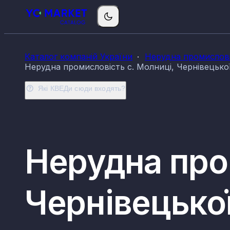
Каталог компаній України
Нерудна промислові
Нерудна промисловість с. Молниці, Чернівецької
Які КВЕДи сюди входять?
Нерудна про
Чернівецької