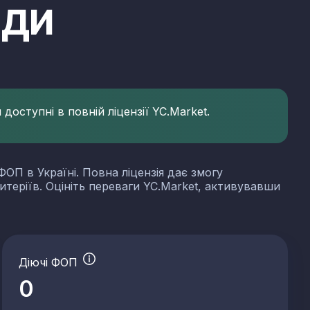
ади
доступні в повній ліцензії YC.Market.
ФОП в Україні. Повна ліцензія дає змогу
итеріїв. Оцініть переваги YC.Market, активувавши
Діючі ФОП
0
 сланцю