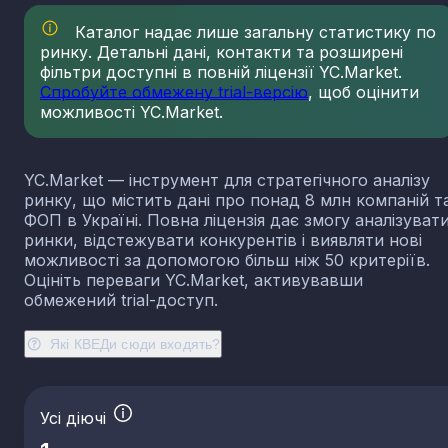
23.13
Виробництво порожнистого скла
Каталог надає лише загальну статистику по
23.14
Виробництво скловолокна
ринку. Детальні дані, контакти та розширені
фільтри доступні в повній ліцензії YC.Market.
23.19
Виробництво й оброблення інших скляних виробі
у тому числі технічних
Спробуйте обмежену trial-версію
, щоб оцінити
можливості YC.Market.
23.20
Виробництво вогнетривких виробів
23.31
Виробництво керамічних плиток і плит
23.32
Виробництво цегли, черепиці та інших будівель
YC.Market — інструмент для стратегічного аналізу
виробів із випаленої глини
ринку, що містить дані про понад 8 млн компаній т
23.41
Виробництво господарських і декоративних
ФОП в Україні. Повна ліцензія дає змогу аналізуват
керамічних виробів
ринки, відстежувати конкурентів і виявляти нові
23.42
Виробництво керамічних санітарно-технічних
можливості за допомогою більш ніж 50 критеріїв.
виробів
Оцініть переваги YC.Market, активувавши
обмежений trial-доступ.
23.43
Виробництво керамічних електроізоляторів та
ізоляційної арматури
Які КВЕДи сюди входять?
23.44
Виробництво інших керамічних виробів технічн
призначення
23.49
Виробництво інших керамічних виробів
23.51
Виробництво цементу
Усі діючі
23.52
Виробництво вапна та гіпсових сумішей